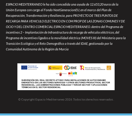
ESPACIO MEDITERRANEO le ha sido concedida una ayuda de 12.653,20 euros de la
Unión Europea con cargo al Fondo NextGeneracionEU, en el marco del Plan de
Recuperación, Transformación y Resiliencia, para PROYECTO DE TRES PUNTOS DE
RECARGA PARA VEHICULO ELECTRICO EN COM PROP DE LAS ZONAS COMUNES Y DE
OCIO Y DEL CENTRO COMERCIAL ESPACIO MEDITERRANEO. dentro del Programa de
incentivos 2 – Implantación de Infraestructura de recarga de vehículos eléctricos, del
Programa de incentivos ligados a la movilidad eléctrica (MOVES III) del Ministerio para la
Transición Ecológica y el Reto Demográfico a través del IDAE, gestionado por la
Comunidad Autónoma de la Región de Murcia
© Copyright Espacio Mediterraneo 2026 .Todos los derechos reservados .