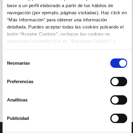
septiembre 19, 2025
No hay comentarios
base a un perfil elaborado a partir de tus hábitos de
navegación (por ejemplo, páginas visitadas). Haz click en
“Más Información” para obtener una información
detallada. Puedes aceptar todas las cookies pulsando el
botón “Aceptar Cookies”, rechazar las cookies no
necesarias haciendo click en “Rechazar Cookies” o
¡Suscríbete a nuestra
marcar las casillas de las cookies que deseas aceptar y
newsletter y no te pierdas
pulsar el botón "Aceptar Cookies Seleccionadas".
Selección
nuestras novedades
!
Necesarias
de
consentimiento
Email
Preferencias
Analíticas
Suscribirme
Publicidad