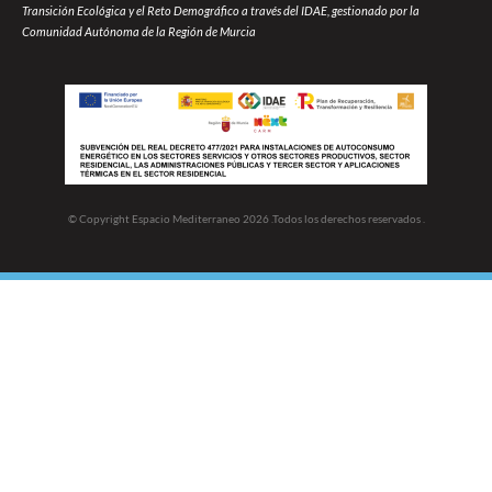
Transición Ecológica y el Reto Demográfico a través del IDAE, gestionado por la
Comunidad Autónoma de la Región de Murcia
© Copyright Espacio Mediterraneo 2026 .Todos los derechos reservados .