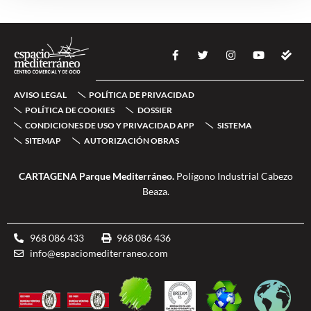
F
T
I
Y
C
a
w
n
o
h
c
i
s
u
e
e
t
t
t
c
b
t
a
u
k
AVISO LEGAL
POLÍTICA DE PRIVACIDAD
o
e
g
b
-
o
r
r
e
d
POLÍTICA DE COOKIES
DOSSIER
k
a
o
CONDICIONES DE USO Y PRIVACIDAD APP
SISTEMA
-
m
u
SITEMAP
AUTORIZACIÓN OBRAS
f
b
l
e
CARTAGENA Parque Mediterráneo.
Polígono Industrial Cabezo
Beaza.
968 086 433
968 086 436
info@espaciomediterraneo.com