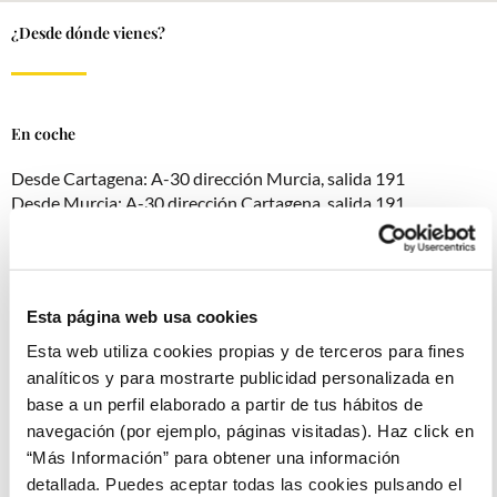
¿Desde dónde vienes?
En coche
Desde Cartagena: A-30 dirección Murcia, salida 191
Desde Murcia: A-30 dirección Cartagena, salida 191
Desde Alicante: AP-7 dirección Cartagena, salida 191
En autobús
Esta página web usa cookies
Esta web utiliza cookies propias y de terceros para fines
Horario Línea Urbana Nº4 de lunes a sábados
Salidas de Canteras:7:00 a 22:30 cada 30 minutos.
analíticos y para mostrarte publicidad personalizada en
Salidas de Polígono Industrial: 7:45 a 22:15 cada 30 minutos.
base a un perfil elaborado a partir de tus hábitos de
Salidas de Galifa:6:55; 7:55; 11:25; 13:25; 16:25; 19:25; 21:55
navegación (por ejemplo, páginas visitadas). Haz click en
“Más Información” para obtener una información
Horario Línea Urbana Nº4 domingos y festivos
detallada. Puedes aceptar todas las cookies pulsando el