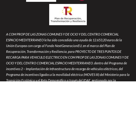
A COM PROP DE LAS ZONAS COMUNES Y DE OCIO Y DEL CENTRO COMERCIAL
ESPACIO MEDITERRANEO le ha sido concedida una ayuda de 12.653,20 euros de la
Unión Europea con cargo al Fondo NextGeneracionEU, en el marco del Plan de
Recuperación, Transformación y Resiliencia, para PROYECTO DE TRES PUNTOS DE
RECARGA PARA VEHICULO ELECTRICO EN COM PROP DE LAS ZONAS COMUNES Y DE
OCIO Y DEL CENTRO COMERCIAL ESPACIO MEDITERRANEO. dentro del Programa de
incentivos 2 – Implantación de Infraestructura de recarga de vehículos eléctricos, del
Programa de incentivos ligados a la movilidad eléctrica (MOVES III) del Ministerio para la
Transición Ecológica y el Reto Demográfico a través del IDAE, gestionado por la
Comunidad Autónoma de la Región de Murcia