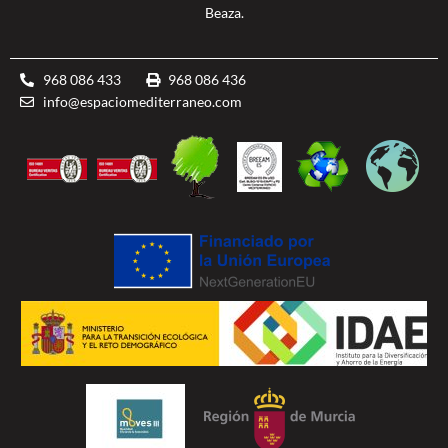
Beaza.
968 086 433
968 086 436
info@espaciomediterraneo.com