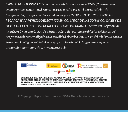
ESPACIO MEDITERRANEO le ha sido concedida una ayuda de 12.653,20 euros de la
Unión Europea con cargo al Fondo NextGeneracionEU, en el marco del Plan de
Recuperación, Transformación y Resiliencia, para PROYECTO DE TRES PUNTOS DE
RECARGA PARA VEHICULO ELECTRICO EN COM PROP DE LAS ZONAS COMUNES Y DE
OCIO Y DEL CENTRO COMERCIAL ESPACIO MEDITERRANEO. dentro del Programa de
incentivos 2 – Implantación de Infraestructura de recarga de vehículos eléctricos, del
Programa de incentivos ligados a la movilidad eléctrica (MOVES III) del Ministerio para la
Transición Ecológica y el Reto Demográfico a través del IDAE, gestionado por la
Comunidad Autónoma de la Región de Murcia
© Copyright Espacio Mediterraneo 2026 .Todos los derechos reservados .