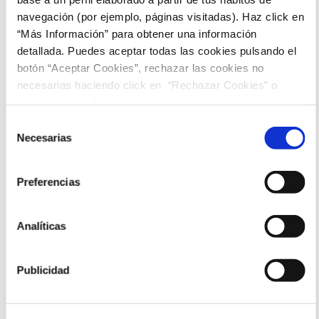
Sesiones
navegación (por ejemplo, páginas visitadas). Haz click en
“Más Información” para obtener una información
detallada. Puedes aceptar todas las cookies pulsando el
22:45
botón “Aceptar Cookies”, rechazar las cookies no
necesarias haciendo click en “Rechazar Cookies” o
marcar las casillas de las cookies que deseas aceptar y
pulsar el botón "Aceptar Cookies Seleccionadas".
Selección
Necesarias
de
consentimiento
Preferencias
Analíticas
Publicidad