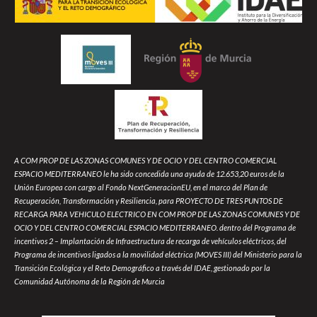
A COM PROP DE LAS ZONAS COMUNES Y DE OCIO Y DEL CENTRO COMERCIAL
ESPACIO MEDITERRANEO le ha sido concedida una ayuda de 12.653,20 euros de la
Unión Europea con cargo al Fondo NextGeneracionEU, en el marco del Plan de
Recuperación, Transformación y Resiliencia, para PROYECTO DE TRES PUNTOS DE
RECARGA PARA VEHICULO ELECTRICO EN COM PROP DE LAS ZONAS COMUNES Y DE
OCIO Y DEL CENTRO COMERCIAL ESPACIO MEDITERRANEO. dentro del Programa de
incentivos 2 – Implantación de Infraestructura de recarga de vehículos eléctricos, del
Programa de incentivos ligados a la movilidad eléctrica (MOVES III) del Ministerio para la
Transición Ecológica y el Reto Demográfico a través del IDAE, gestionado por la
Comunidad Autónoma de la Región de Murcia