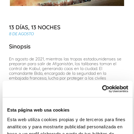
13 DÍAS, 13 NOCHES
8 DE AGOSTO
Sinopsis
En agosto de 2021, mientras las tropas estadounidenses se
preparan para salir de Afganistán, los talibanes toman el
control de Kabul, generando caos en la ciudad. El
comandante Bida, encargado de la seguridad en la
embajada francesa, lucha por proteger a los civiles
atrapados y negociar con los talibanes para organizar un
convoy hacia el aeropuerto.
Ficha Técnica
Esta página web usa cookies
Martin Bourboulon, Alexandre Smia
Roschdy Zem, Lyna Khoudri, Sidse Babett Knudsen
Esta web utiliza cookies propias y de terceros para fines
Para todos los públicos
analíticos y para mostrarte publicidad personalizada en
base a un perfil elaborado a partir de tus hábitos de