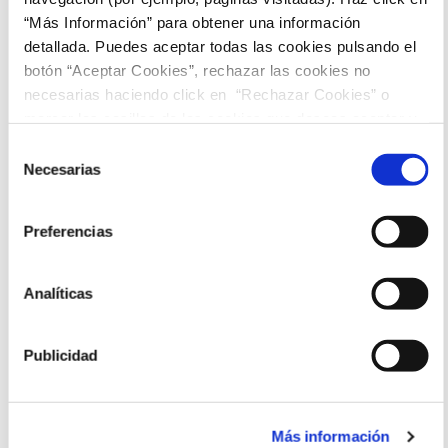
“Más Información” para obtener una información
20:45
22:45
detallada. Puedes aceptar todas las cookies pulsando el
botón “Aceptar Cookies”, rechazar las cookies no
necesarias haciendo click en “Rechazar Cookies” o
marcar las casillas de las cookies que deseas aceptar y
pulsar el botón "Aceptar Cookies Seleccionadas".
Selección
Necesarias
de
consentimiento
Preferencias
Analíticas
Publicidad
Más información