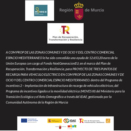
A COM PROP DE LAS ZONAS COMUNES Y DE OCIO Y DEL CENTRO COMERCIAL
ESPACIO MEDITERRANEO le ha sido concedida una ayuda de 12.653,20 euros de la
Unión Europea con cargo al Fondo NextGeneracionEU, en el marco del Plan de
Recuperación, Transformación y Resiliencia, para PROYECTO DE TRES PUNTOS DE
RECARGA PARA VEHICULO ELECTRICO EN COM PROP DE LAS ZONAS COMUNES Y DE
OCIO Y DEL CENTRO COMERCIAL ESPACIO MEDITERRANEO. dentro del Programa de
incentivos 2 – Implantación de Infraestructura de recarga de vehículos eléctricos, del
Programa de incentivos ligados a la movilidad eléctrica (MOVES III) del Ministerio para la
Transición Ecológica y el Reto Demográfico a través del IDAE, gestionado por la
Comunidad Autónoma de la Región de Murcia