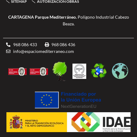
SITEMAP
AUTORIZACIÓN OBRAS
f
b
l
e
CARTAGENA Parque Mediterráneo.
Polígono Industrial Cabezo
Beaza.
968 086 433
968 086 436
info@espaciomediterraneo.com