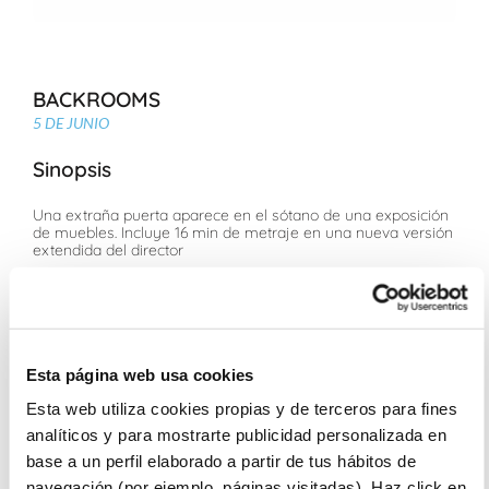
BACKROOMS
5 DE JUNIO
Sinopsis
Una extraña puerta aparece en el sótano de una exposición
de muebles. Incluye 16 min de metraje en una nueva versión
extendida del director
Ficha Técnica
Roberto Patino, William Bromell. Historia: Kane Parsons
Chiwetel Ejiofor, Renate Reinsve, Mark Duplass, Finn
Esta página web usa cookies
Bennett, Lukita Maxwell, Avan Jogia
Para todos los públicos
Esta web utiliza cookies propias y de terceros para fines
analíticos y para mostrarte publicidad personalizada en
Sesiones
base a un perfil elaborado a partir de tus hábitos de
navegación (por ejemplo, páginas visitadas). Haz click en