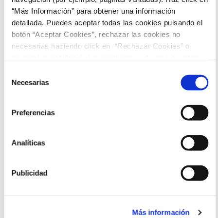
“Más Información” para obtener una información
22:45
detallada. Puedes aceptar todas las cookies pulsando el
botón “Aceptar Cookies”, rechazar las cookies no
necesarias haciendo click en “Rechazar Cookies” o
marcar las casillas de las cookies que deseas aceptar y
pulsar el botón "Aceptar Cookies Seleccionadas".
Selección
Necesarias
de
consentimiento
Preferencias
Analíticas
Publicidad
Más información