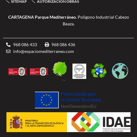
SITEMAP
AUTORIZACIÓN OBRAS
f
b
l
e
CARTAGENA Parque Mediterráneo.
Polígono Industrial Cabezo
Beaza.
968 086 433
968 086 436
info@espaciomediterraneo.com