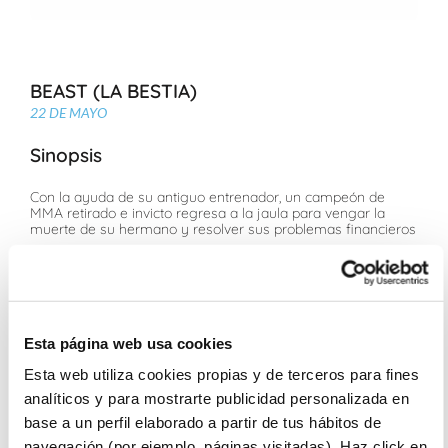
BEAST (LA BESTIA)
22 DE MAYO
Sinopsis
Con la ayuda de su antiguo entrenador, un campeón de
MMA retirado e invicto regresa a la jaula para vengar la
muerte de su hermano y resolver sus problemas financieros
Ficha Técnica
David Frigerio, Russell Crowe
Daniel MacPherson, Russell Crowe, Luke Hemsworth, Bren
Esta página web usa cookies
Foster, Amy Shark, Mojean Aria, Kelly Gale
Para todos los públicos
Esta web utiliza cookies propias y de terceros para fines
analíticos y para mostrarte publicidad personalizada en
Sesiones
base a un perfil elaborado a partir de tus hábitos de
navegación (por ejemplo, páginas visitadas). Haz click en