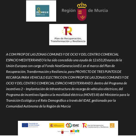
A COM PROP DE LAS ZONAS COMUNES Y DE OCIO Y DEL CENTRO COMERCIAL
ESPACIO MEDITERRANEO le ha sido concedida una ayuda de 12.653,20 euros de la
Unión Europea con cargo al Fondo NextGeneracionEU, en el marco del Plan de
Recuperación, Transformación y Resiliencia, para PROYECTO DE TRES PUNTOS DE
RECARGA PARA VEHICULO ELECTRICO EN COM PROP DE LAS ZONAS COMUNES Y DE
OCIO Y DEL CENTRO COMERCIAL ESPACIO MEDITERRANEO. dentro del Programa de
incentivos 2 – Implantación de Infraestructura de recarga de vehículos eléctricos, del
Programa de incentivos ligados a la movilidad eléctrica (MOVES III) del Ministerio para la
Transición Ecológica y el Reto Demográfico a través del IDAE, gestionado por la
Comunidad Autónoma de la Región de Murcia