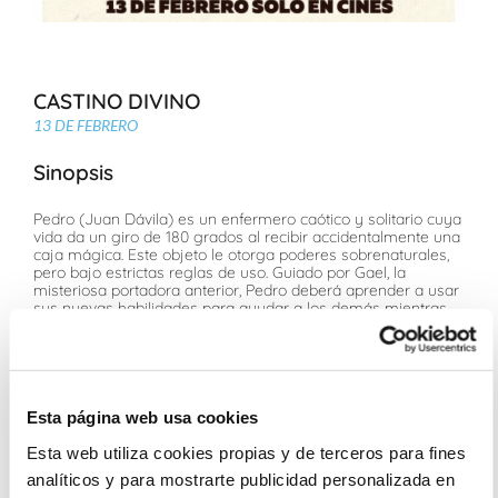
CASTINO DIVINO
13 DE FEBRERO
Sinopsis
Pedro (Juan Dávila) es un enfermero caótico y solitario cuya
vida da un giro de 180 grados al recibir accidentalmente una
caja mágica. Este objeto le otorga poderes sobrenaturales,
pero bajo estrictas reglas de uso. Guiado por Gael, la
misteriosa portadora anterior, Pedro deberá aprender a usar
sus nuevas habilidades para ayudar a los demás mientras
se enfrenta a los fantasmas de su propio pasado
Ficha Técnica
Esta página web usa cookies
Rubén Tejerina, Andreu Casanova
Juan Dávila, Natalia Rodriguez, Macarena Gómez, Jeriel
Esta web utiliza cookies propias y de terceros para fines
Figueroa Ferrera, Pepón Nieto, Darío Paso, Lolita Flores
analíticos y para mostrarte publicidad personalizada en
Para todos los públicos