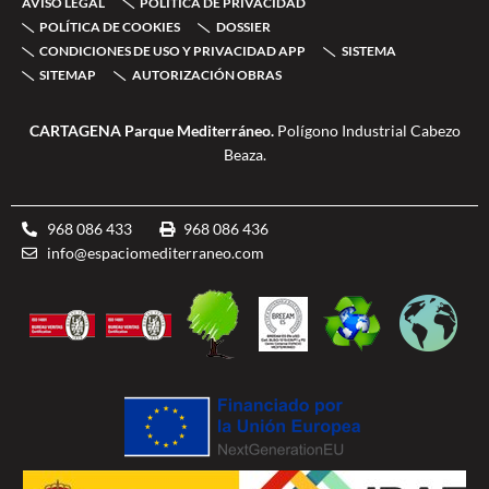
AVISO LEGAL
POLÍTICA DE PRIVACIDAD
o
e
g
b
-
o
r
r
e
d
POLÍTICA DE COOKIES
DOSSIER
k
a
o
CONDICIONES DE USO Y PRIVACIDAD APP
SISTEMA
-
m
u
SITEMAP
AUTORIZACIÓN OBRAS
f
b
l
e
CARTAGENA Parque Mediterráneo.
Polígono Industrial Cabezo
Beaza.
968 086 433
968 086 436
info@espaciomediterraneo.com