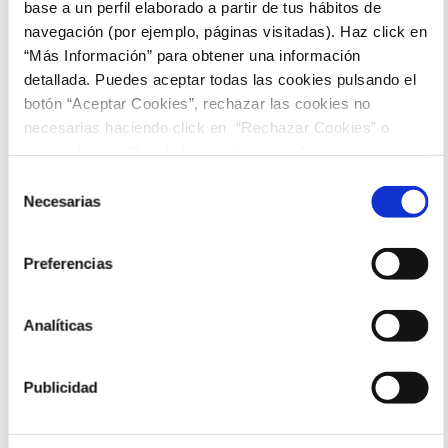
base a un perfil elaborado a partir de tus hábitos de
Sesiones
navegación (por ejemplo, páginas visitadas). Haz click en
“Más Información” para obtener una información
detallada. Puedes aceptar todas las cookies pulsando el
22:00
botón “Aceptar Cookies”, rechazar las cookies no
necesarias haciendo click en “Rechazar Cookies” o
marcar las casillas de las cookies que deseas aceptar y
pulsar el botón "Aceptar Cookies Seleccionadas".
Selección
Necesarias
de
consentimiento
Preferencias
Analíticas
Publicidad