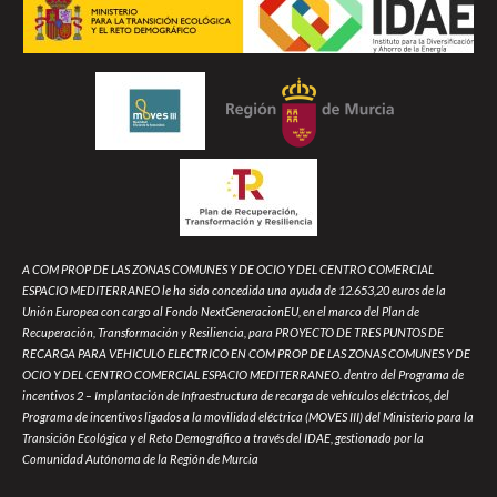
A COM PROP DE LAS ZONAS COMUNES Y DE OCIO Y DEL CENTRO COMERCIAL
ESPACIO MEDITERRANEO le ha sido concedida una ayuda de 12.653,20 euros de la
Unión Europea con cargo al Fondo NextGeneracionEU, en el marco del Plan de
Recuperación, Transformación y Resiliencia, para PROYECTO DE TRES PUNTOS DE
RECARGA PARA VEHICULO ELECTRICO EN COM PROP DE LAS ZONAS COMUNES Y DE
OCIO Y DEL CENTRO COMERCIAL ESPACIO MEDITERRANEO. dentro del Programa de
incentivos 2 – Implantación de Infraestructura de recarga de vehículos eléctricos, del
Programa de incentivos ligados a la movilidad eléctrica (MOVES III) del Ministerio para la
Transición Ecológica y el Reto Demográfico a través del IDAE, gestionado por la
Comunidad Autónoma de la Región de Murcia