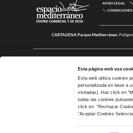
AVISO LEGAL
CONDICIONES 
CARTAGENA Parque Mediterráneo.
Polígon
Esta página web usa cook
Esta web utiliza cookies p
personalizada en base a un
visitadas). Haz click en “
todas las cookies pulsand
click en “Rechazar Cookies
A COM PROP DE LAS ZONAS COMUNES Y DE OCIO Y DEL CENTRO COME
marco del Plan de Recuperación, Transformación y Resilien
"Aceptar Cookies Selecci
ESPACIO MEDITERRANEO. dentro del Programa de incentivos 2 – Implan
Transición Ecológica y el Reto Demográfico a través del IDAE, ges