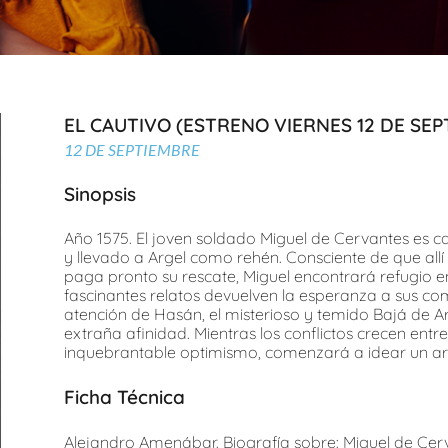
EL CAUTIVO (ESTRENO VIERNES 12 DE SEP
12 DE SEPTIEMBRE
Sinopsis
Año 1575. El joven soldado Miguel de Cervantes es 
y llevado a Argel como rehén. Consciente de que allí 
paga pronto su rescate, Miguel encontrará refugio en
fascinantes relatos devuelven la esperanza a sus co
atención de Hasán, el misterioso y temido Bajá de A
extraña afinidad. Mientras los conflictos crecen entr
inquebrantable optimismo, comenzará a idear un ar
Ficha Técnica
Alejandro Amenábar. Biografía sobre: Miguel de Cerv