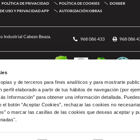
POLÍTICA DE PRIVACIDAD
POLÍTICA DE COOKIES
DOSSIER
DE USO Y PRIVACIDAD APP
AUTORIZACIÓN OBRAS
o Industrial Cabezo Beaza.
968 086 433
968 086 4
ies
ropias y de terceros para fines analíticos y para mostrarte publi
 perfil elaborado a partir de tus hábitos de navegación (por eje
Más Información” para obtener una información detallada. Puede
o el botón “Aceptar Cookies”, rechazar las cookies no necesari
” o marcar las casillas de las cookies que deseas aceptar y pu
RCIAL ESPACIO MEDITERRANEO le ha sido concedida una ayuda de 12.653,20 euros de l
cia, para PROYECTO DE TRES PUNTOS DE RECARGA PARA VEHICULO ELECTRICO EN COM PR
onadas".
tación de Infraestructura de recarga de vehículos eléctricos, del Programa de incentivos lig
tionado por la Comunidad Autónoma de la Región de Murcia