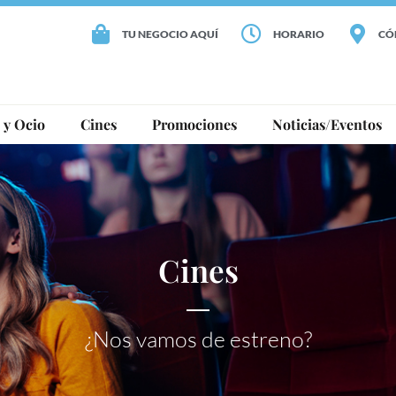
TU NEGOCIO AQUÍ
HORARIO
CÓ
 y Ocio
Cines
Promociones
Noticias/Eventos
Cines
¿Nos vamos de estreno?