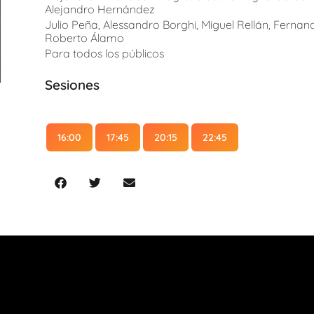
Alejandro Hernández
Julio Peña, Alessandro Borghi, Miguel Rellán, Fernan
Roberto Álamo
Para todos los públicos
Sesiones
16:00
17:45
20:15
22:45