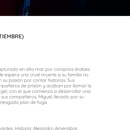
TIEMBRE)
capturado en alta mar por corsarios árabes
le espera una cruel muerte si su familia no
 su pasión por contar historias. Sus
mpañeros de prisión y acaban por llamar la
rgel, con el que comienza a desarrollar una
e sus compañeros, Miguel, llevado por su
riesgado plan de fuga
antes. Historia: Alejandro Amenábar,