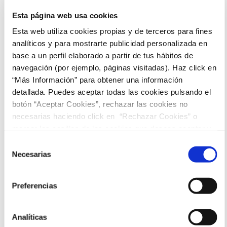
Oscuro, donde se concentra su ejército de orcos maléficos…
La Compañía, no solo debe combatir las fuerzas externas
Esta página web usa cookies
del mal, sino también las fuerzas internas y la influencia
corruptora que ejerce el propio anillo. El final de la historia
Esta web utiliza cookies propias y de terceros para fines
está íntimamente ligado a la suerte de la Compañía.
analíticos y para mostrarte publicidad personalizada en
Ficha Técnica
base a un perfil elaborado a partir de tus hábitos de
navegación (por ejemplo, páginas visitadas). Haz click en
Peter Jackson, Fran Walsh
“Más Información” para obtener una información
Elijah Wood, Sean Astin, Ian McKellen, Viggo Mortensen
detallada. Puedes aceptar todas las cookies pulsando el
Para todos los públicos
botón “Aceptar Cookies”, rechazar las cookies no
Sesiones
necesarias haciendo click en “Rechazar Cookies” o
marcar las casillas de las cookies que deseas aceptar y
pulsar el botón "Aceptar Cookies Seleccionadas".
Selección
20:15
Necesarias
de
consentimiento
Preferencias
Analíticas