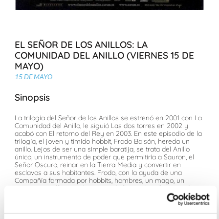
EL SEÑOR DE LOS ANILLOS: LA
COMUNIDAD DEL ANILLO (VIERNES 15 DE
MAYO)
15 DE MAYO
Sinopsis
La trilogía del Señor de los Anillos se estrenó en 2001 con La
Comunidad del Anillo, le siguió Las dos torres en 2002 y
acabó con El retorno del Rey en 2003. En este episodio de la
trilogía, el joven y tímido hobbit, Frodo Bolsón, hereda un
anillo. Lejos de ser una simple baratija, se trata del Anillo
único, un instrumento de poder que permitiría a Sauron, el
Señor Oscuro, reinar en la Tierra Media y convertir en
esclavos a sus habitantes. Frodo, con la ayuda de una
Compañía formada por hobbits, hombres, un mago, un
enano y un elfo, tiene la misión de llevar el Anillo viajando
por toda la Tierra Media hasta el Monte del Destino, lugar
donde fue forjado, y destruirlo para siempre. Un tal periplo
supone aventurarse muy lejos en Mordor, la tierra del Señor