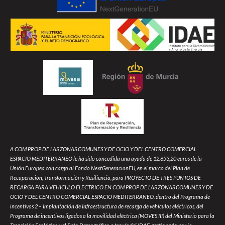
A COM PROP DE LAS ZONAS COMUNES Y DE OCIO Y DEL CENTRO COMERCIAL
ESPACIO MEDITERRANEO le ha sido concedida una ayuda de 12.653,20 euros de la
Unión Europea con cargo al Fondo NextGeneracionEU, en el marco del Plan de
Recuperación, Transformación y Resiliencia, para PROYECTO DE TRES PUNTOS DE
RECARGA PARA VEHICULO ELECTRICO EN COM PROP DE LAS ZONAS COMUNES Y DE
OCIO Y DEL CENTRO COMERCIAL ESPACIO MEDITERRANEO. dentro del Programa de
incentivos 2 – Implantación de Infraestructura de recarga de vehículos eléctricos, del
Programa de incentivos ligados a la movilidad eléctrica (MOVES III) del Ministerio para la