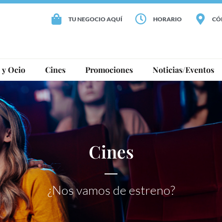
TU NEGOCIO AQUÍ
HORARIO
CÓ
 y Ocio
Cines
Promociones
Noticias/Eventos
Cines
¿Nos vamos de estreno?