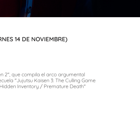
RNES 14 DE NOVIEMBRE)
sen 2", que compila el arco argumental
secuela "Jujutsu Kaisen 3: The Culling Game
n: Hidden Inventory / Premature Death"