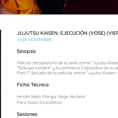
JUJUTSU KAISEN: EJECUCIÓN (VOSE) (VIE
14 DE NOVIEMBRE
Sinopsis
Película recopilatoria de la serie anime "Jujutsu Kai
"Shibuya Incident" y los primeros 2 episodios de su 
Part 1". Secuela de la película anime "Jujutsu Kaise
Ficha Técnica
Hiroshi Seko. Manga: Gege Akutami
Para todos los públicos
Sesiones