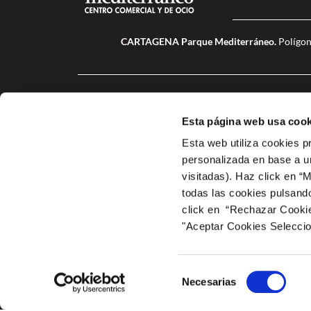
CARTAGENA Parque Mediterráneo.
Polígon
Esta página web usa cook
Esta web utiliza cookies p
personalizada en base a un
visitadas). Haz click en “
todas las cookies pulsand
click en “Rechazar Cookies
A COM PROP DE LAS ZONAS COMUNES Y DE OCIO Y DEL CENTRO COME
marco del Plan de Recuperación, Transformación y Resilien
"Aceptar Cookies Selecci
ESPACIO MEDITERRANEO. dentro del Programa de incentivos 2 – Implan
Transición Ecológica y el Reto Demográfico a través del IDAE, ges
Selección
Necesarias
de
consentimiento