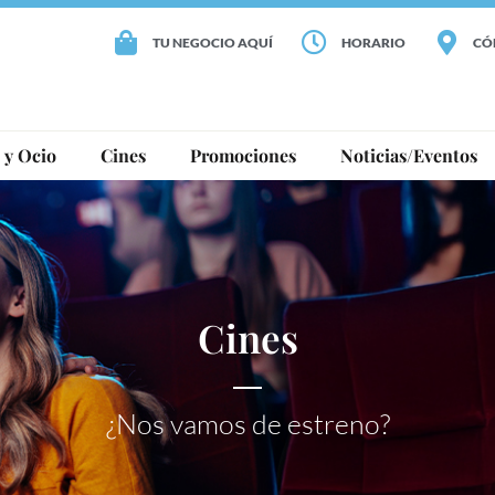
TU NEGOCIO AQUÍ
HORARIO
CÓ
 y Ocio
Cines
Promociones
Noticias/Eventos
Cines
¿Nos vamos de estreno?