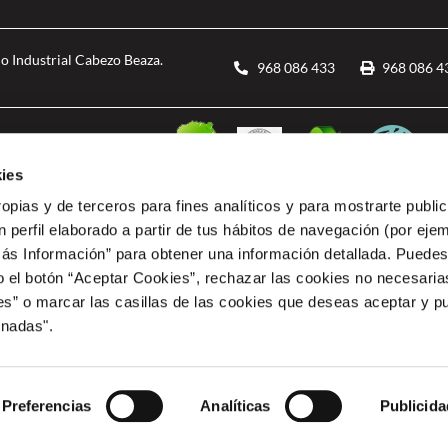
o Industrial Cabezo Beaza.
968 086 433
968 086 4
ies
ropias y de terceros para fines analíticos y para mostrarte publi
 perfil elaborado a partir de tus hábitos de navegación (por eje
Más Información” para obtener una información detallada. Puede
o el botón “Aceptar Cookies”, rechazar las cookies no necesari
” o marcar las casillas de las cookies que deseas aceptar y pu
RCIAL ESPACIO MEDITERRANEO le ha sido concedida una ayuda de 12.653,20 euros de l
cia, para PROYECTO DE TRES PUNTOS DE RECARGA PARA VEHICULO ELECTRICO EN COM PR
onadas".
tación de Infraestructura de recarga de vehículos eléctricos, del Programa de incentivos lig
tionado por la Comunidad Autónoma de la Región de Murcia
Preferencias
Analíticas
Publicida