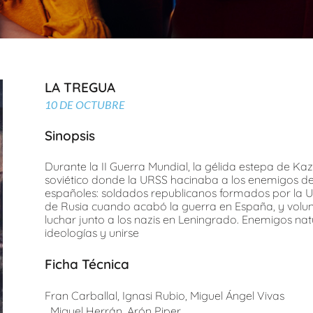
LA TREGUA
10 DE OCTUBRE
Sinopsis
Durante la II Guerra Mundial, la gélida estepa de Ka
soviético donde la URSS hacinaba a los enemigos del
españoles: soldados republicanos formados por la U
de Rusia cuando acabó la guerra en España, y volunta
luchar junto a los nazis en Leningrado. Enemigos na
ideologías y unirse
Ficha Técnica
Fran Carballal, Ignasi Rubio, Miguel Ángel Vivas
Miguel Herrán, Arón Piper