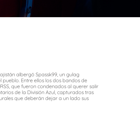
zajistán albergó Spassk99, un gulag
 pueblo. Entre ellos los dos bandos de
RSS, que fueron condenados al querer salir
rios de la División Azul, capturados tras
turales que deberán dejar a un lado sus