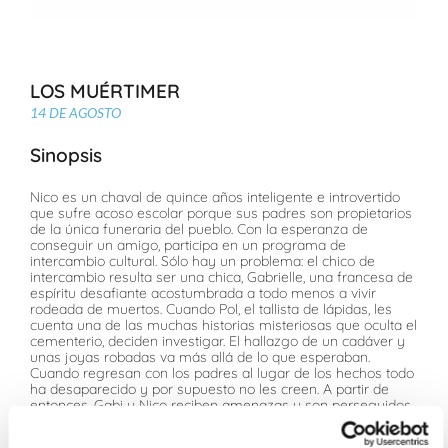
LOS MUÉRTIMER
14 DE AGOSTO
Sinopsis
Nico es un chaval de quince años inteligente e introvertido
que sufre acoso escolar porque sus padres son propietarios
de la única funeraria del pueblo. Con la esperanza de
conseguir un amigo, participa en un programa de
intercambio cultural. Sólo hay un problema: el chico de
intercambio resulta ser una chica, Gabrielle, una francesa de
espíritu desafiante acostumbrada a todo menos a vivir
rodeada de muertos. Cuando Pol, el tallista de lápidas, les
cuenta una de las muchas historias misteriosas que oculta el
cementerio, deciden investigar. El hallazgo de un cadáver y
unas joyas robadas va más allá de lo que esperaban.
Cuando regresan con los padres al lugar de los hechos todo
ha desaparecido y por supuesto no les creen. A partir de
entonces, Gabi y Nico reciben amenazas y son perseguidos
justo en el momento en el que estaban siendo acosados por
sus abusadores habituales, Marc, Sofía y Raquel, lo que les