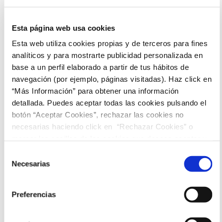
obliga a huir todos juntos. Ahora que ellos también sufren el
terror de sentirse amenazados, no les queda otra que unirse
a la investigación. Gabi, Nico, Marc, Sofía y Raquel forman
una extraña pandilla dispuesta a descubrir la verdad, aunque
Esta página web usa cookies
eso signifique entrar de lleno en el sombrío mundo adulto
que les espera
Esta web utiliza cookies propias y de terceros para fines
analíticos y para mostrarte publicidad personalizada en
Ficha Técnica
base a un perfil elaborado a partir de tus hábitos de
navegación (por ejemplo, páginas visitadas). Haz click en
Jelen Morales. Cómic: Léa Mazé
“Más Información” para obtener una información
Víctor Clavijo, Alexandra Jiménez, Fele Martínez, Belén
Rueda, Diego Montejo, Pepe Lorente, Iratxe Emparan, Melani
detallada. Puedes aceptar todas las cookies pulsando el
García, Bruna González, Sergio M Villar
botón “Aceptar Cookies”, rechazar las cookies no
Para todos los públicos
necesarias haciendo click en “Rechazar Cookies” o
Sesiones
marcar las casillas de las cookies que deseas aceptar y
pulsar el botón "Aceptar Cookies Seleccionadas".
Selección
Necesarias
de
16:15
consentimiento
Preferencias