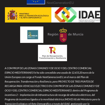
A COM PROP DE LAS ZONAS COMUNES Y DE OCIO Y DEL CENTRO COMERCIAL
ESPACIO MEDITERRANEO le ha sido concedida una ayuda de 12.653,20 euros de la
Unión Europea con cargo al Fondo NextGeneracionEU, en el marco del Plan de
Recuperación, Transformación y Resiliencia, para PROYECTO DE TRES PUNTOS DE
RECARGA PARA VEHICULO ELECTRICO EN COM PROP DE LAS ZONAS COMUNES Y DE
OCIO Y DEL CENTRO COMERCIAL ESPACIO MEDITERRANEO. dentro del Programa de
incentivos 2 – Implantación de Infraestructura de recarga de vehículos eléctricos, del
Programa de incentivos ligados a la movilidad eléctrica (MOVES III) del Ministerio para la
Transición Ecológica y el Reto Demográfico a través del IDAE, gestionado por la