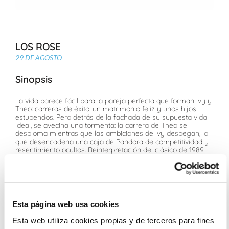
LOS ROSE
29 DE AGOSTO
Sinopsis
La vida parece fácil para la pareja perfecta que forman Ivy y
Theo: carreras de éxito, un matrimonio feliz y unos hijos
estupendos. Pero detrás de la fachada de su supuesta vida
ideal, se avecina una tormenta: la carrera de Theo se
desploma mientras que las ambiciones de Ivy despegan, lo
que desencadena una caja de Pandora de competitividad y
resentimiento ocultos. Reinterpretación del clásico de 1989
"La guerra de los Rose", basada en la novela de Warren
Adler
Ficha Técnica
Esta página web usa cookies
Tony McNamara. Novela: Warren Adler
Olivia Colman, Benedict Cumberbatch, Andy Samberg,
Esta web utiliza cookies propias y de terceros para fines
Allison Janney, Belinda Bromilow, Sunita Mani, Ncuti Gatwa,