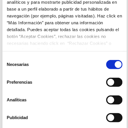
analíticos y para mostrarte publicidad personalizada en
Jamie Demetriou, Zoë Chao, Kate Mckinnon
base a un perfil elaborado a partir de tus hábitos de
Para todos los públicos
navegación (por ejemplo, páginas visitadas). Haz click en
Sesiones
“Más Información” para obtener una información
detallada. Puedes aceptar todas las cookies pulsando el
botón “Aceptar Cookies”, rechazar las cookies no
20:00
necesarias haciendo click en “Rechazar Cookies” o
marcar las casillas de las cookies que deseas aceptar y
pulsar el botón "Aceptar Cookies Seleccionadas".
Selección
Necesarias
de
consentimiento
Preferencias
Analíticas
Publicidad