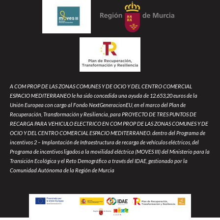
A COM PROP DE LAS ZONAS COMUNES Y DE OCIO Y DEL CENTRO COMERCIAL
ESPACIO MEDITERRANEO le ha sido concedida una ayuda de 12.653,20 euros de la
Unión Europea con cargo al Fondo NextGeneracionEU, en el marco del Plan de
Recuperación, Transformación y Resiliencia, para PROYECTO DE TRES PUNTOS DE
RECARGA PARA VEHICULO ELECTRICO EN COM PROP DE LAS ZONAS COMUNES Y DE
OCIO Y DEL CENTRO COMERCIAL ESPACIO MEDITERRANEO. dentro del Programa de
incentivos 2 – Implantación de Infraestructura de recarga de vehículos eléctricos, del
Programa de incentivos ligados a la movilidad eléctrica (MOVES III) del Ministerio para la
Transición Ecológica y el Reto Demográfico a través del IDAE, gestionado por la
Comunidad Autónoma de la Región de Murcia