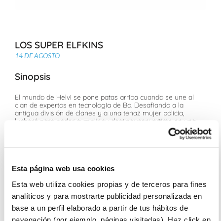
LOS SUPER ELFKINS
14 DE AGOSTO
Sinopsis
El mundo de Helvi se pone patas arriba cuando se une al
clan de expertos en tecnología de Bo. Desafiando a la
antigua división de clanes y a una tenaz mujer policía,
luchará para poder cumplir su destino: ¡convertirse en una
Super Elfkin!
Ficha Técnica
Esta página web usa cookies
Jan Strathmann, Claudio Winter
Para todos los públicos
Esta web utiliza cookies propias y de terceros para fines
analíticos y para mostrarte publicidad personalizada en
Sesiones
base a un perfil elaborado a partir de tus hábitos de
navegación (por ejemplo, páginas visitadas). Haz click en