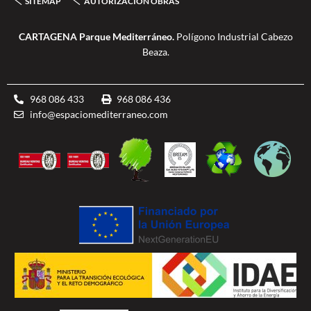
SITEMAP
AUTORIZACIÓN OBRAS
f
b
l
e
CARTAGENA Parque Mediterráneo.
Polígono Industrial Cabezo
Beaza.
968 086 433
968 086 436
info@espaciomediterraneo.com