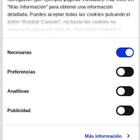
“Más Información” para obtener una información
16:15
detallada. Puedes aceptar todas las cookies pulsando el
botón “Aceptar Cookies”, rechazar las cookies no
necesarias haciendo click en “Rechazar Cookies” o
marcar las casillas de las cookies que deseas aceptar y
pulsar el botón "Aceptar Cookies Seleccionadas".
Selección
Necesarias
de
consentimiento
Preferencias
Analíticas
Publicidad
Más información