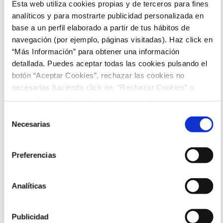
Esta web utiliza cookies propias y de terceros para fines
analíticos y para mostrarte publicidad personalizada en
Rafael Cobos, Alberto Rodríguez
base a un perfil elaborado a partir de tus hábitos de
Música: Julio de la Rosa
navegación (por ejemplo, páginas visitadas). Haz click en
Para todos los públicos
“Más Información” para obtener una información
Sesiones
detallada. Puedes aceptar todas las cookies pulsando el
botón “Aceptar Cookies”, rechazar las cookies no
necesarias haciendo click en “Rechazar Cookies” o
16:00
marcar las casillas de las cookies que deseas aceptar y
pulsar el botón "Aceptar Cookies Seleccionadas".
Selección
Necesarias
de
consentimiento
Preferencias
Analíticas
Publicidad