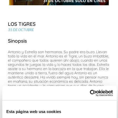
LOS TIGRES
31 DE OCTUBRE
Sinopsis
Antonio y Estrella son hermanos. Su padre era buzo. Llevan
toda la vida en el mar. Antonio es el Tigre, un buzo imbatible,
el compañero que todos quieren ahí abajo, cuando en unos
segundos te juegas la vida y lo haces todos los días. Estrella
asiste a su hermano en la barcaza en la que trabajan. Ella le
mantiene unido a tierra, fuera del agua Antonio es un
auténtico desastre. Ha vivido siempre hoy, sin pensar nunca
en mañana, su situación económica es delicada. Antonio
tiene un accidente y le comunican que sus días de buceo
van a acabar pronto. El futuro se les presenta oscuro y
complicado. Una situación que puede cambiar cuando dan
con un alijo de cocaína escondido en el casco de un
petrolero. Antonio no ve otra posibilidad, su hermana Estrella
no lo ve claro. Como siempre
Esta página web usa cookies
Ficha Técnica