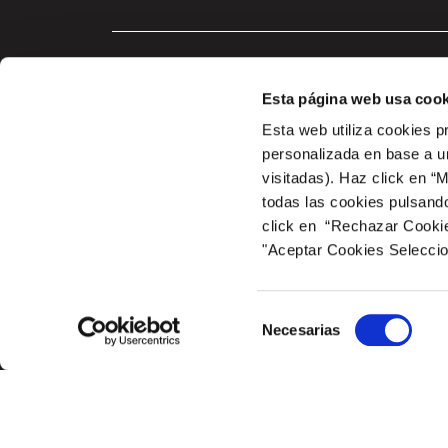
Esta página web usa cook
Esta web utiliza cookies p
personalizada en base a un
visitadas). Haz click en “
todas las cookies pulsand
click en “Rechazar Cookies
A COM PROP DE LAS ZONAS COMUNES Y DE OCIO Y DEL CENTRO COME
marco del Plan de Recuperación, Transformación y Resilien
"Aceptar Cookies Selecci
ESPACIO MEDITERRANEO. dentro del Programa de incentivos 2 – Implan
Transición Ecológica y el Reto Demográfico a través del IDAE, ges
Selección
Necesarias
de
consentimiento