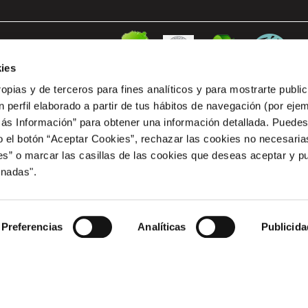
ies
ropias y de terceros para fines analíticos y para mostrarte publi
 perfil elaborado a partir de tus hábitos de navegación (por eje
Más Información” para obtener una información detallada. Puede
o el botón “Aceptar Cookies”, rechazar las cookies no necesari
” o marcar las casillas de las cookies que deseas aceptar y pu
RCIAL ESPACIO MEDITERRANEO le ha sido concedida una ayuda de 12.653,20 euros de l
cia, para PROYECTO DE TRES PUNTOS DE RECARGA PARA VEHICULO ELECTRICO EN COM PR
onadas".
tación de Infraestructura de recarga de vehículos eléctricos, del Programa de incentivos lig
tionado por la Comunidad Autónoma de la Región de Murcia
Preferencias
Analíticas
Publicida