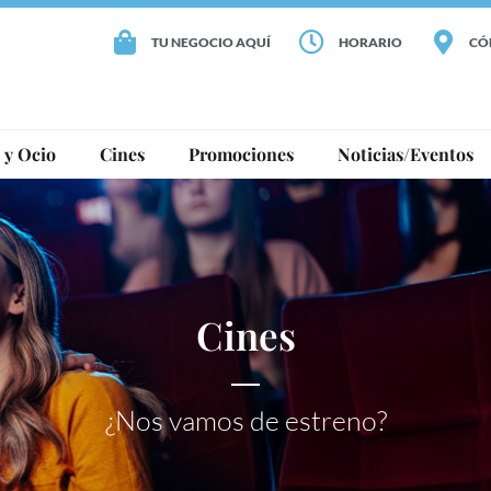
TU NEGOCIO AQUÍ
HORARIO
CÓ
 y Ocio
Cines
Promociones
Noticias/Eventos
Cines
¿Nos vamos de estreno?