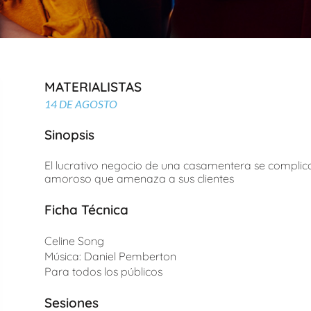
MATERIALISTAS
14 DE AGOSTO
Sinopsis
El lucrativo negocio de una casamentera se complic
amoroso que amenaza a sus clientes
Ficha Técnica
Celine Song
Música: Daniel Pemberton
Para todos los públicos
Sesiones