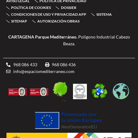
AVISO LEGAL
POLÍTICA DE PRIVACIDAD
o
e
g
b
-
o
r
r
e
d
POLÍTICA DE COOKIES
DOSSIER
k
a
o
CONDICIONES DE USO Y PRIVACIDAD APP
SISTEMA
-
m
u
SITEMAP
AUTORIZACIÓN OBRAS
f
b
l
e
CARTAGENA Parque Mediterráneo.
Polígono Industrial Cabezo
Beaza.
968 086 433
968 086 436
info@espaciomediterraneo.com