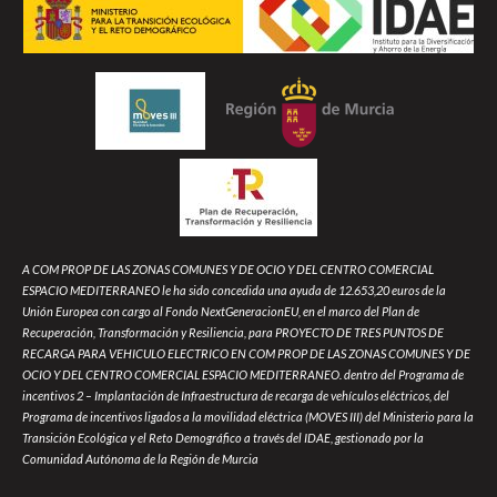
A COM PROP DE LAS ZONAS COMUNES Y DE OCIO Y DEL CENTRO COMERCIAL
ESPACIO MEDITERRANEO le ha sido concedida una ayuda de 12.653,20 euros de la
Unión Europea con cargo al Fondo NextGeneracionEU, en el marco del Plan de
Recuperación, Transformación y Resiliencia, para PROYECTO DE TRES PUNTOS DE
RECARGA PARA VEHICULO ELECTRICO EN COM PROP DE LAS ZONAS COMUNES Y DE
OCIO Y DEL CENTRO COMERCIAL ESPACIO MEDITERRANEO. dentro del Programa de
incentivos 2 – Implantación de Infraestructura de recarga de vehículos eléctricos, del
Programa de incentivos ligados a la movilidad eléctrica (MOVES III) del Ministerio para la
Transición Ecológica y el Reto Demográfico a través del IDAE, gestionado por la
Comunidad Autónoma de la Región de Murcia