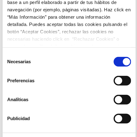
base a un perfil elaborado a partir de tus hábitos de
Sesiones
navegación (por ejemplo, páginas visitadas). Haz click en
“Más Información” para obtener una información
detallada. Puedes aceptar todas las cookies pulsando el
20:15
botón “Aceptar Cookies”, rechazar las cookies no
necesarias haciendo click en “Rechazar Cookies” o
marcar las casillas de las cookies que deseas aceptar y
pulsar el botón "Aceptar Cookies Seleccionadas".
Selección
Necesarias
de
consentimiento
Preferencias
Analíticas
Publicidad