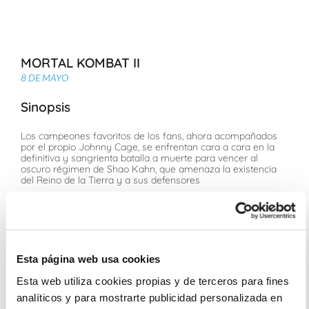
MORTAL KOMBAT II
8 DE MAYO
Sinopsis
Los campeones favoritos de los fans, ahora acompañados
por el propio Johnny Cage, se enfrentan cara a cara en la
definitiva y sangrienta batalla a muerte para vencer al
oscuro régimen de Shao Kahn, que amenaza la existencia
del Reino de la Tierra y a sus defensores
Ficha Técnica
Jeremy Slater. Videojuego: Ed Boon, John Tobias, Midway,
NetherRealm Studios
Esta página web usa cookies
Karl Urban, Adeline Rudolph, Jessica McNamee, Josh
Lawson, Ludi Lin, Mehcad Brooks, Tati Gabrielle, Lewis Tan,
Esta web utiliza cookies propias y de terceros para fines
Damon Herriman
analíticos y para mostrarte publicidad personalizada en
Para todos los públicos