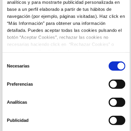
analíticos y para mostrarte publicidad personalizada en
Peckham
base a un perfil elaborado a partir de tus hábitos de
Para todos los públicos
navegación (por ejemplo, páginas visitadas). Haz click en
Sesiones
“Más Información” para obtener una información
detallada. Puedes aceptar todas las cookies pulsando el
botón “Aceptar Cookies”, rechazar las cookies no
21:45
necesarias haciendo click en “Rechazar Cookies” o
marcar las casillas de las cookies que deseas aceptar y
pulsar el botón "Aceptar Cookies Seleccionadas".
Selección
Necesarias
de
consentimiento
Preferencias
Analíticas
Publicidad