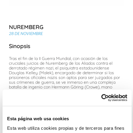
NUREMBERG
28 DE NOVIEMBRE
Sinopsis
Tras el fin de la II Guerra Mundial, con ocasión de los
cruciales juicios de Nuremberg de los Aliados contra el
derrotado régimen nazi, el psiquiatra estadounidense
Douglas Kelley (Malek), encargado de determinar si los
prisioneros oficiales nazis son aptos para ser juzgados por
sus crímenes de guerra, se ve inmerso en una compleja
batalla de ingenio con Hermann Göring (Crowe), mano
derecha de Hitler. Basada en el libro "El nazi y el psiquiatra"
de Jack El-Hai
Ficha Técnica
Esta página web usa cookies
James Vanderbilt. Libro: Jack El-Hai
Russell Crowe, Rami Malek, Michael Shannon, Richard E.
Esta web utiliza cookies propias y de terceros para fines
Grant, Leo Woodall, John Slattery, Colin Hanks, Lydia