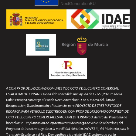
A COM PROP DE LAS ZONAS COMUNES Y DE OCIO Y DEL CENTRO COMERCIAL
ESPACIO MEDITERRANEO le ha sido concedida una ayuda de 12.653,20 euros de la
Unión Europea con cargo al Fondo NextGeneracionEU, en el marco del Plan de
Recuperación, Transformación y Resiliencia, para PROYECTO DE TRES PUNTOS DE
RECARGA PARA VEHICULO ELECTRICO EN COM PROP DE LAS ZONAS COMUNES Y DE
OCIO Y DEL CENTRO COMERCIAL ESPACIO MEDITERRANEO. dentro del Programa de
incentivos 2 – Implantación de Infraestructura de recarga de vehículos eléctricos, del
Programa de incentivos ligados a la movilidad eléctrica (MOVES III) del Ministerio para la
Transición Ecológica y el Reto Demográfico a través del IDAE, gestionado por la