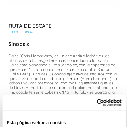
RUTA DE ESCAPE
13 DE FEBRERO
Sinopsis
Davis (Chris Hemsworth) es un escurridizo ladrón cuyos
atracos de alto riesgo tienen desconcertada a la policía.
Davis está planeando su mayor golpe, con la esperanza de
que sea el último, cuando se cruza en su camino Sharon
(Halle Berry), una desilusionada ejecutiva de seguros con la
que se ve obligado a trabajar, y Orman (Barry Keoghan) un
ladrón rival, con métodos mucho más inquietantes que los
de Davis. A medida que se acerca el golpe multimillonario, el
implacable teniente Lubesnik (Mark Ruffalo), se acerca a la
operación, aumentando considerablemente el riesgo de lo
que está en juego y difuminando la línea entre cazador y
presa. Pronto, cada uno tendrá que aceptar el coste de sus
decisiones asumiendo que no hay vuelta atrás. Adaptación
de las novelas de Don Winslow "Rotos"
Esta página web usa cookies
Ficha Técnica