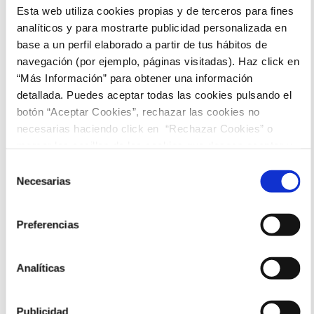
Esta web utiliza cookies propias y de terceros para fines
analíticos y para mostrarte publicidad personalizada en
Bart Layton, Peter Straughan. Novela: Don Winslow
Chris Hemsworth, Halle Berry, Mark Ruffalo, Barry Keoghan,
base a un perfil elaborado a partir de tus hábitos de
Jennifer Jason Leigh, Nick Nolte
navegación (por ejemplo, páginas visitadas). Haz click en
Para todos los públicos
“Más Información” para obtener una información
Sesiones
detallada. Puedes aceptar todas las cookies pulsando el
botón “Aceptar Cookies”, rechazar las cookies no
necesarias haciendo click en “Rechazar Cookies” o
22:15
marcar las casillas de las cookies que deseas aceptar y
pulsar el botón "Aceptar Cookies Seleccionadas".
Selección
Necesarias
de
consentimiento
Preferencias
Analíticas
Publicidad