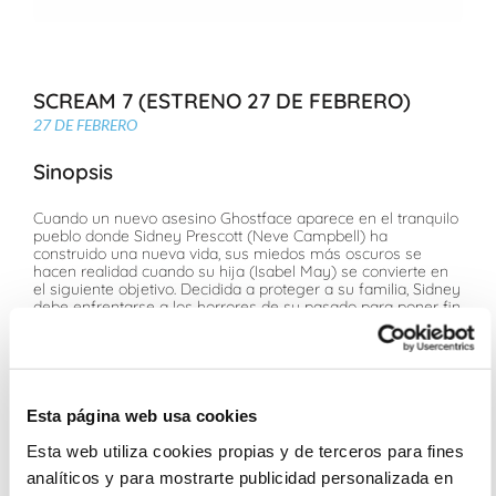
SCREAM 7 (ESTRENO 27 DE FEBRERO)
27 DE FEBRERO
Sinopsis
Cuando un nuevo asesino Ghostface aparece en el tranquilo
pueblo donde Sidney Prescott (Neve Campbell) ha
construido una nueva vida, sus miedos más oscuros se
hacen realidad cuando su hija (Isabel May) se convierte en
el siguiente objetivo. Decidida a proteger a su familia, Sidney
debe enfrentarse a los horrores de su pasado para poner fin
al derramamiento de sangre de una vez por todas
Ficha Técnica
Esta página web usa cookies
Guy Busick. Historia: James Vanderbilt, Guy Busick
Neve Campbell, Courteney Cox, Mason Gooding, Jasmin
Esta web utiliza cookies propias y de terceros para fines
Savoy Brown, David Arquette, Matthew Lillard
analíticos y para mostrarte publicidad personalizada en
Para todos los públicos