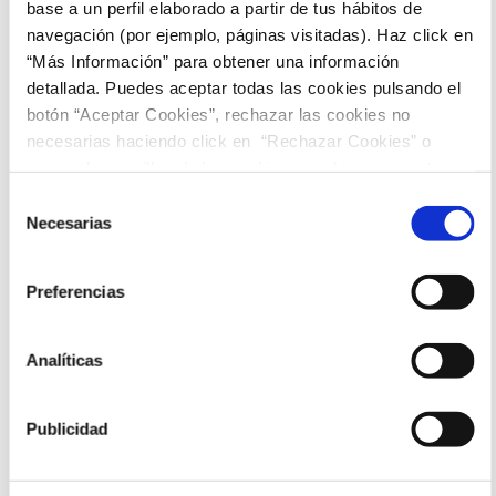
base a un perfil elaborado a partir de tus hábitos de
Sesiones
navegación (por ejemplo, páginas visitadas). Haz click en
“Más Información” para obtener una información
detallada. Puedes aceptar todas las cookies pulsando el
16:00
18:15
20:30
22:45
botón “Aceptar Cookies”, rechazar las cookies no
necesarias haciendo click en “Rechazar Cookies” o
marcar las casillas de las cookies que deseas aceptar y
pulsar el botón "Aceptar Cookies Seleccionadas".
Selección
Necesarias
de
consentimiento
Preferencias
Analíticas
Publicidad