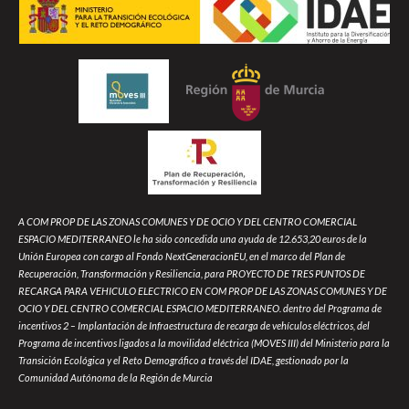
A COM PROP DE LAS ZONAS COMUNES Y DE OCIO Y DEL CENTRO COMERCIAL
ESPACIO MEDITERRANEO le ha sido concedida una ayuda de 12.653,20 euros de la
Unión Europea con cargo al Fondo NextGeneracionEU, en el marco del Plan de
Recuperación, Transformación y Resiliencia, para PROYECTO DE TRES PUNTOS DE
RECARGA PARA VEHICULO ELECTRICO EN COM PROP DE LAS ZONAS COMUNES Y DE
OCIO Y DEL CENTRO COMERCIAL ESPACIO MEDITERRANEO. dentro del Programa de
incentivos 2 – Implantación de Infraestructura de recarga de vehículos eléctricos, del
Programa de incentivos ligados a la movilidad eléctrica (MOVES III) del Ministerio para la
Transición Ecológica y el Reto Demográfico a través del IDAE, gestionado por la
Comunidad Autónoma de la Región de Murcia