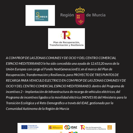
A COM PROP DE LAS ZONAS COMUNES Y DE OCIO Y DEL CENTRO COMERCIAL
ESPACIO MEDITERRANEO le ha sido concedida una ayuda de 12.653,20 euros de la
Unión Europea con cargo al Fondo NextGeneracionEU, en el marco del Plan de
Recuperación, Transformación y Resiliencia, para PROYECTO DE TRES PUNTOS DE
RECARGA PARA VEHICULO ELECTRICO EN COM PROP DE LAS ZONAS COMUNES Y DE
OCIO Y DEL CENTRO COMERCIAL ESPACIO MEDITERRANEO. dentro del Programa de
incentivos 2 – Implantación de Infraestructura de recarga de vehículos eléctricos, del
Programa de incentivos ligados a la movilidad eléctrica (MOVES III) del Ministerio para la
Transición Ecológica y el Reto Demográfico a través del IDAE, gestionado por la
Comunidad Autónoma de la Región de Murcia