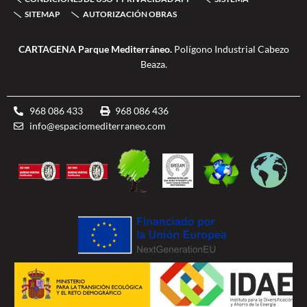
-
m
u
SITEMAP
AUTORIZACIÓN OBRAS
f
b
l
e
CARTAGENA Parque Mediterráneo.
Polígono Industrial Cabezo
Beaza.
968 086 433
968 086 436
info@espaciomediterraneo.com