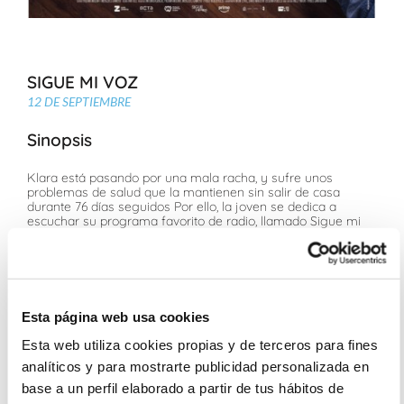
SIGUE MI VOZ
12 DE SEPTIEMBRE
Sinopsis
Klara está pasando por una mala racha, y sufre unos
problemas de salud que la mantienen sin salir de casa
durante 76 días seguidos Por ello, la joven se dedica a
escuchar su programa favorito de radio, llamado Sigue mi
Voz.
Ficha Técnica
Pablo Santidrián, Inés Pintor
Esta página web usa cookies
Berta Castañé, Jae Woo, Claudia Traisac
Esta web utiliza cookies propias y de terceros para fines
Para todos los públicos
analíticos y para mostrarte publicidad personalizada en
Sesiones
base a un perfil elaborado a partir de tus hábitos de