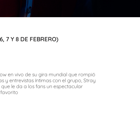
, 7 Y 8 DE FEBRERO)
how en vivo de su gira mundial que rompió
s y entrevistas íntimas con el grupo, Stray
que le da a los fans un espectacular
 favorito