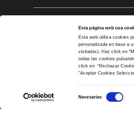
Esta página web usa cook
Esta web utiliza cookies p
personalizada en base a un
visitadas). Haz click en “
todas las cookies pulsand
click en “Rechazar Cookies
A COM PROP DE LAS ZONAS COMUNES Y DE OCIO Y DEL CENTRO COME
marco del Plan de Recuperación, Transformación y Resilien
"Aceptar Cookies Selecci
ESPACIO MEDITERRANEO. dentro del Programa de incentivos 2 – Implan
Transición Ecológica y el Reto Demográfico a través del IDAE, ges
Selección
Necesarias
de
consentimiento