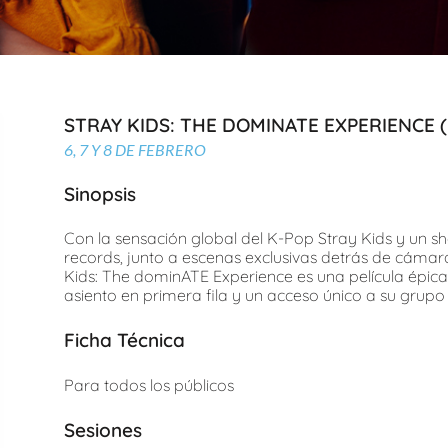
STRAY KIDS: THE DOMINATE EXPERIENCE (6
6, 7 Y 8 DE FEBRERO
Sinopsis
Con la sensación global del K-Pop Stray Kids y un s
records, junto a escenas exclusivas detrás de cámara
Kids: The dominATE Experience es una película épica 
asiento en primera fila y un acceso único a su grupo
Ficha Técnica
Para todos los públicos
Sesiones