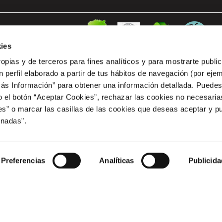
ies
ropias y de terceros para fines analíticos y para mostrarte publi
 perfil elaborado a partir de tus hábitos de navegación (por eje
Más Información” para obtener una información detallada. Puede
o el botón “Aceptar Cookies”, rechazar las cookies no necesari
” o marcar las casillas de las cookies que deseas aceptar y pu
RCIAL ESPACIO MEDITERRANEO le ha sido concedida una ayuda de 12.653,20 euros de l
cia, para PROYECTO DE TRES PUNTOS DE RECARGA PARA VEHICULO ELECTRICO EN COM PR
onadas".
tación de Infraestructura de recarga de vehículos eléctricos, del Programa de incentivos lig
tionado por la Comunidad Autónoma de la Región de Murcia
Preferencias
Analíticas
Publicida