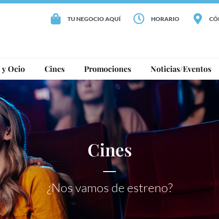
TU NEGOCIO AQUÍ
HORARIO
CÓ
 y Ocio
Cines
Promociones
Noticias/Eventos
Cines
¿Nos vamos de estreno?