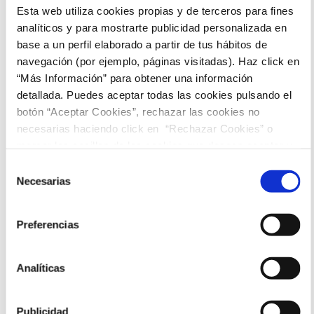
Comics
Esta web utiliza cookies propias y de terceros para fines
Milly Alcock, Matthias Schoenaerts, Eve Ridley, David
analíticos y para mostrarte publicidad personalizada en
Krumholtz, Emily Beecham, Jason Momoa, David Corenswet,
Ferdinand Kingsley, Diarmaid Murtagh, Alice Hewkin, Wil
base a un perfil elaborado a partir de tus hábitos de
Coban
navegación (por ejemplo, páginas visitadas). Haz click en
Para todos los públicos
“Más Información” para obtener una información
Sesiones
detallada. Puedes aceptar todas las cookies pulsando el
botón “Aceptar Cookies”, rechazar las cookies no
necesarias haciendo click en “Rechazar Cookies” o
16:00
marcar las casillas de las cookies que deseas aceptar y
pulsar el botón "Aceptar Cookies Seleccionadas".
Selección
Necesarias
de
consentimiento
Preferencias
Analíticas
Publicidad