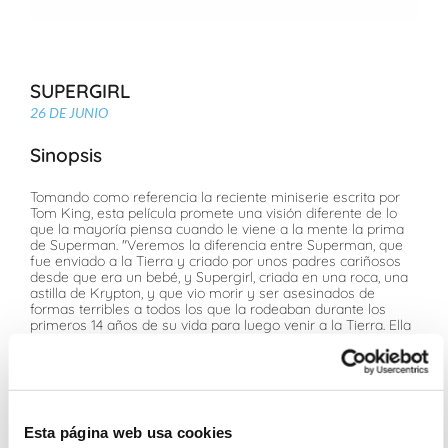
SUPERGIRL
26 DE JUNIO
Sinopsis
Tomando como referencia la reciente miniserie escrita por
Tom King, esta película promete una visión diferente de lo
que la mayoría piensa cuando le viene a la mente la prima
de Superman. "Veremos la diferencia entre Superman, que
fue enviado a la Tierra y criado por unos padres cariñosos
desde que era un bebé, y Supergirl, criada en una roca, una
astilla de Krypton, y que vio morir y ser asesinados de
formas terribles a todos los que la rodeaban durante los
primeros 14 años de su vida para luego venir a la Tierra. Ella
es mucho más dura y no es la Supergirl a la que estamos
acostumbrados"
Ficha Técnica
Esta página web usa cookies
Oren Uziel, Ana Nogueira. Cómic: Tom King. Personajes: DC