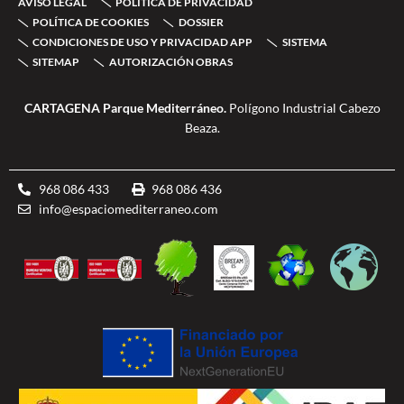
AVISO LEGAL
POLÍTICA DE PRIVACIDAD
o
e
g
b
-
o
r
r
e
d
POLÍTICA DE COOKIES
DOSSIER
k
a
o
CONDICIONES DE USO Y PRIVACIDAD APP
SISTEMA
-
m
u
SITEMAP
AUTORIZACIÓN OBRAS
f
b
l
e
CARTAGENA Parque Mediterráneo.
Polígono Industrial Cabezo
Beaza.
968 086 433
968 086 436
info@espaciomediterraneo.com