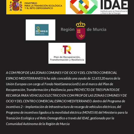
A COM PROP DE LAS ZONAS COMUNES Y DE OCIO Y DEL CENTRO COMERCIAL
ESPACIO MEDITERRANEO le ha sido concedida una ayuda de 12.653,20 euros de la
Unión Europea con cargo al Fondo NextGeneracionEU, en el marco del Plan de
Recuperación, Transformación y Resiliencia, para PROYECTO DE TRES PUNTOS DE
RECARGA PARA VEHICULO ELECTRICO EN COM PROP DE LAS ZONAS COMUNES Y DE
OCIO Y DEL CENTRO COMERCIAL ESPACIO MEDITERRANEO. dentro del Programa de
incentivos 2 – Implantación de Infraestructura de recarga de vehículos eléctricos, del
Programa de incentivos ligados a la movilidad eléctrica (MOVES III) del Ministerio para la
Transición Ecológica y el Reto Demográfico a través del IDAE, gestionado por la
Comunidad Autónoma de la Región de Murcia