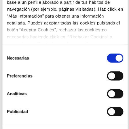
base a un perfil elaborado a partir de tus hábitos de
Sesiones
navegación (por ejemplo, páginas visitadas). Haz click en
“Más Información” para obtener una información
detallada. Puedes aceptar todas las cookies pulsando el
16:00
botón “Aceptar Cookies”, rechazar las cookies no
necesarias haciendo click en “Rechazar Cookies” o
marcar las casillas de las cookies que deseas aceptar y
pulsar el botón "Aceptar Cookies Seleccionadas".
Selección
Necesarias
de
consentimiento
Preferencias
Analíticas
Publicidad