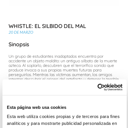
WHISTLE: EL SILBIDO DEL MAL
20 DE MARZO
Sinopsis
Un grupo de estudiantes inadaptados encuentra por
accidente un objeto maldito: un antiguo silbato de la muerte
azteca. Al soplarlo, descubren que el terrorífico sonido que
produce invoca a sus propias muertes futuras para
perseguirlos. Mientras las víctimas aumentan, los amigos
intentan descubrir el origen del artefacto y detener la terrible
cadena de sucesos que han provocado
Ficha Técnica
Esta página web usa cookies
Owen Egerton
Dafne Keen, Sophie Nélisse, Sky Yang, Jhaleil Swaby, Ali
Esta web utiliza cookies propias y de terceros para fines
Skovbye, Percy Hynes White, Michelle Fairley, Nick Frost
analíticos y para mostrarte publicidad personalizada en
Para todos los públicos