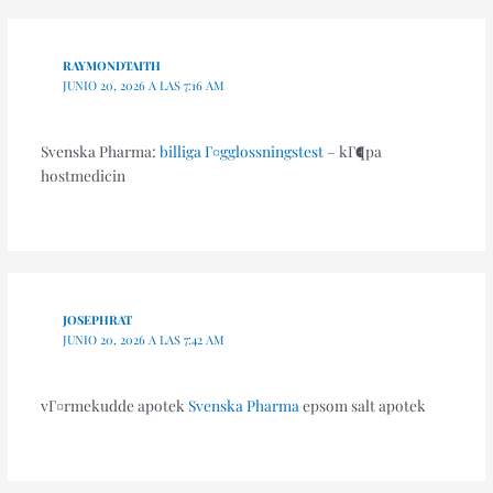
RAYMONDTAITH
JUNIO 20, 2026 A LAS 7:16 AM
Svenska Pharma:
billiga Г¤gglossningstest
– kГ¶pa
hostmedicin
JOSEPHRAT
JUNIO 20, 2026 A LAS 7:42 AM
vГ¤rmekudde apotek
Svenska Pharma
epsom salt apotek