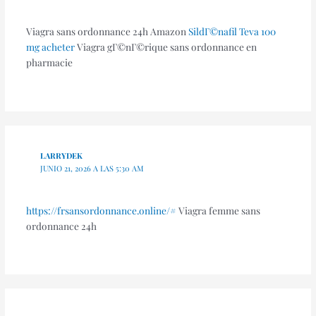
Viagra sans ordonnance 24h Amazon
SildГ©nafil Teva 100
mg acheter
Viagra gГ©nГ©rique sans ordonnance en
pharmacie
LARRYDEK
JUNIO 21, 2026 A LAS 5:30 AM
https://frsansordonnance.online/#
Viagra femme sans
ordonnance 24h