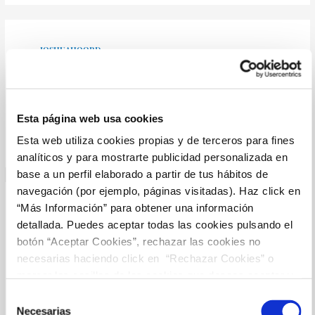
JOSHUAHOORD
JUNIO 15, 2026 A LAS 4:01 AM
Macksood Urology Urological Services:
Generic Cialis price
Esta página web usa cookies
– Macksood Urology
Esta web utiliza cookies propias y de terceros para fines
analíticos y para mostrarte publicidad personalizada en
base a un perfil elaborado a partir de tus hábitos de
navegación (por ejemplo, páginas visitadas). Haz click en
“Más Información” para obtener una información
JAMESALLOR
detallada. Puedes aceptar todas las cookies pulsando el
JUNIO 16, 2026 A LAS 9:46 AM
botón “Aceptar Cookies”, rechazar las cookies no
necesarias haciendo click en “Rechazar Cookies” o
affordable pharmacy:
buying prescriptions in mexico
– meds
marcar las casillas de las cookies que deseas aceptar y
from mexico
pulsar el botón "Aceptar Cookies Seleccionadas".
Selección
Necesarias
de