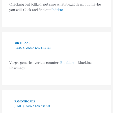
Checking out bdtk10, not sure what it exactly is, but maybe
you will. Click and find out!
bdtk10
ARCHIEVAF
JUNIO 8, 2026 A LAS 2:08 PM
Viagra generic over the counter:
BlueLine
– BlueLine
Pharmacy
RAMONHOADS
JUNIO 9, 2026 A LAS 2:52 AM