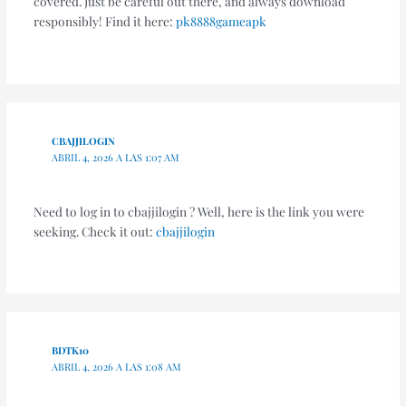
covered. Just be careful out there, and always download
responsibly! Find it here:
pk8888gameapk
CBAJJILOGIN
ABRIL 4, 2026 A LAS 1:07 AM
Need to log in to cbajjilogin ? Well, here is the link you were
seeking. Check it out:
cbajjilogin
BDTK10
ABRIL 4, 2026 A LAS 1:08 AM