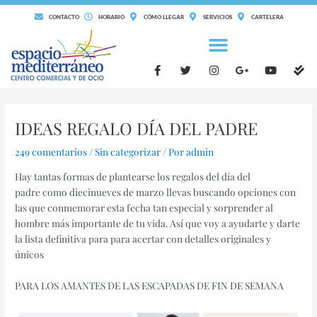
Ir
CONTACTO
HORARIO
CÓMO LLEGAR
SERVICIOS
CARTELERA
al
contenido
F
T
I
G
Y
C
a
w
n
o
o
h
c
i
s
o
u
e
e
t
t
g
t
c
Navegación
b
t
a
l
u
k
de
o
e
g
e
b
-
IDEAS REGALO DÍA DEL PADRE
o
r
r
-
e
d
entradas
k
a
p
o
-
m
l
u
249 comentarios
/
Sin categorizar
/ Por
admin
f
u
b
s
l
Hay tantas formas de plantearse los regalos del día del
-
e
g
padre como diecinueves de marzo llevas buscando opciones con
las que conmemorar esta fecha tan especial y sorprender al
hombre más importante de tu vida. Así que voy a ayudarte y darte
la lista definitiva para para acertar con detalles originales y
únicos
PARA LOS AMANTES DE LAS ESCAPADAS DE FIN DE SEMANA