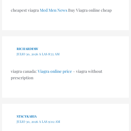
cheapest viagra
Med Men News
Buy Viagra online cheap
RICHARDFAW
JULIO 30, 2026 A LAS 8:55 AM
viagra canada:
Viagra online price
– viagra without
prescription
STACYKARIA
JULIO 30, 2026 A LAS 9:02 AM