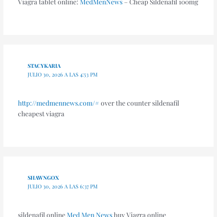
Viagra tablet online:
MedMenNews
– Cheap Sildenafil 100mg
STACYKARIA
JULIO 30, 2026 A LAS 4:53 PM
http://medmennews.com/#
over the counter sildenafil
cheapest viagra
SHAWNGOX
JULIO 30, 2026 A LAS 6:37 PM
sildenafil online
Med Men News
buy Viagra online