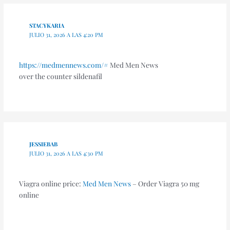
STACYKARIA
JULIO 31, 2026 A LAS 4:20 PM
https://medmennews.com/#
Med Men News
over the counter sildenafil
JESSIEBAB
JULIO 31, 2026 A LAS 4:30 PM
Viagra online price:
Med Men News
– Order Viagra 50 mg
online