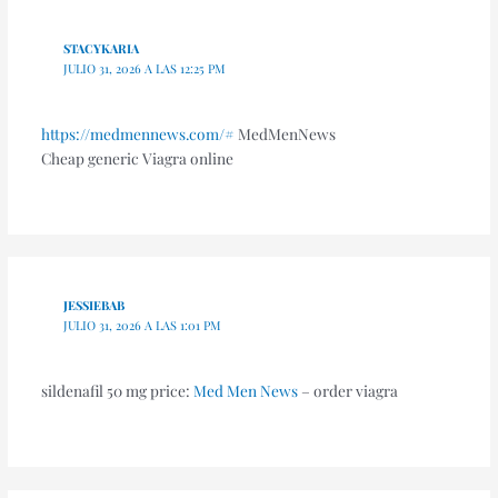
STACYKARIA
JULIO 31, 2026 A LAS 12:25 PM
https://medmennews.com/#
MedMenNews
Cheap generic Viagra online
JESSIEBAB
JULIO 31, 2026 A LAS 1:01 PM
sildenafil 50 mg price:
Med Men News
– order viagra