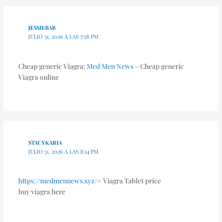
JESSIEBAB
JULIO 31, 2026 A LAS 7:58 PM
Cheap generic Viagra:
Med Men News
– Cheap generic
Viagra online
STACYKARIA
JULIO 31, 2026 A LAS 8:14 PM
https://medmennews.xyz/#
Viagra Tablet price
buy viagra here