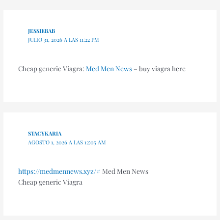
JESSIEBAB
JULIO 31, 2026 A LAS 11:22 PM
Cheap generic Viagra:
Med Men News
– buy viagra here
STACYKARIA
AGOSTO 1, 2026 A LAS 12:05 AM
https://medmennews.xyz/#
Med Men News
Cheap generic Viagra