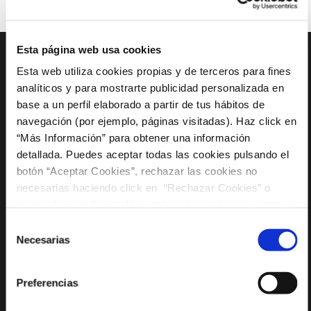
Esta página web usa cookies
F
T
I
Y
C
a
w
n
o
h
Esta web utiliza cookies propias y de terceros para fines
c
i
s
u
e
analíticos y para mostrarte publicidad personalizada en
e
t
t
t
c
b
t
a
u
k
AVISO LEGAL
POLÍTICA DE PRIVACIDAD
base a un perfil elaborado a partir de tus hábitos de
o
e
g
b
-
o
r
r
e
d
POLÍTICA DE COOKIES
DOSSIER
navegación (por ejemplo, páginas visitadas). Haz click en
k
a
o
CONDICIONES DE USO Y PRIVACIDAD APP
SISTEMA
“Más Información” para obtener una información
-
m
u
SITEMAP
AUTORIZACIÓN OBRAS
f
b
detallada. Puedes aceptar todas las cookies pulsando el
l
botón “Aceptar Cookies”, rechazar las cookies no
e
CARTAGENA Parque Mediterráneo.
Polígono Industrial Cabezo
necesarias haciendo click en “Rechazar Cookies” o
Beaza.
marcar las casillas de las cookies que deseas aceptar y
pulsar el botón "Aceptar Cookies Seleccionadas".
Selección
Necesarias
de
968 086 433
968 086 436
consentimiento
info@espaciomediterraneo.com
Preferencias