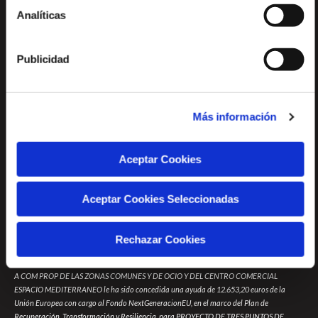
Analíticas
Publicidad
Más información
Aceptar Cookies
Aceptar Cookies Seleccionadas
Rechazar Cookies
A COM PROP DE LAS ZONAS COMUNES Y DE OCIO Y DEL CENTRO COMERCIAL
ESPACIO MEDITERRANEO le ha sido concedida una ayuda de 12.653,20 euros de la
Unión Europea con cargo al Fondo NextGeneracionEU, en el marco del Plan de
Recuperación, Transformación y Resiliencia, para PROYECTO DE TRES PUNTOS DE