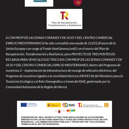
A COM PROP DE LAS ZONAS COMUNES Y DE OCIO Y DEL CENTRO COMERCIAL
ESPACIO MEDITERRANEO le ha sido concedida una ayuda de 12.653,20 euros de la
Unión Europea con cargo al Fondo NextGeneracionEU, en el marco del Plan de
Recuperación, Transformación y Resiliencia, para PROYECTO DE TRES PUNTOS DE
RECARGA PARA VEHICULO ELECTRICO EN COM PROP DE LAS ZONAS COMUNES Y DE
OCIO Y DEL CENTRO COMERCIAL ESPACIO MEDITERRANEO. dentro del Programa de
incentivos 2 – Implantación de Infraestructura de recarga de vehículos eléctricos, del
Programa de incentivos ligados a la movilidad eléctrica (MOVES III) del Ministerio para la
Transición Ecológica y el Reto Demográfico a través del IDAE, gestionado por la
Comunidad Autónoma de la Región de Murcia