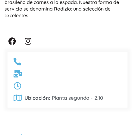
brasileño de carnes a la espada. Nuestra forma de
servicio se denomina Rodizio: una selección de
excelentes
F
I
a
n
c
s
e
t
b
a
o
g
o
r
k
a
m
Ubicación:
Planta segunda - 2,10