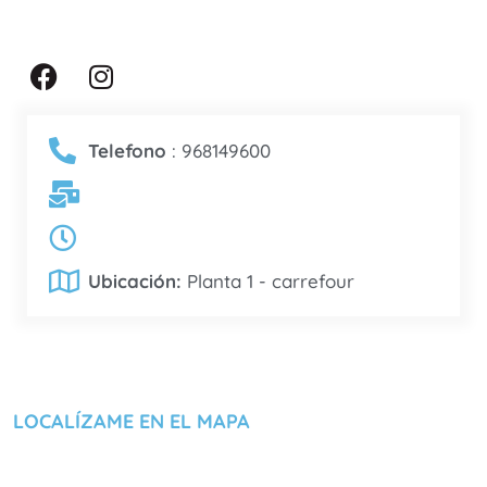
F
I
a
n
c
s
e
t
Telefono
: 968149600
b
a
o
g
o
r
k
a
m
Ubicación:
Planta 1 - carrefour
LOCALÍZAME EN EL MAPA