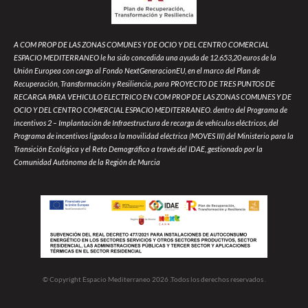
A COM PROP DE LAS ZONAS COMUNES Y DE OCIO Y DEL CENTRO COMERCIAL
ESPACIO MEDITERRANEO le ha sido concedida una ayuda de 12.653,20 euros de la
Unión Europea con cargo al Fondo NextGeneracionEU, en el marco del Plan de
Recuperación, Transformación y Resiliencia, para PROYECTO DE TRES PUNTOS DE
RECARGA PARA VEHICULO ELECTRICO EN COM PROP DE LAS ZONAS COMUNES Y DE
OCIO Y DEL CENTRO COMERCIAL ESPACIO MEDITERRANEO. dentro del Programa de
incentivos 2 – Implantación de Infraestructura de recarga de vehículos eléctricos, del
Programa de incentivos ligados a la movilidad eléctrica (MOVES III) del Ministerio para la
Transición Ecológica y el Reto Demográfico a través del IDAE, gestionado por la
Comunidad Autónoma de la Región de Murcia
© Copyright Espacio Mediterraneo 2026 .Todos los derechos reservados .