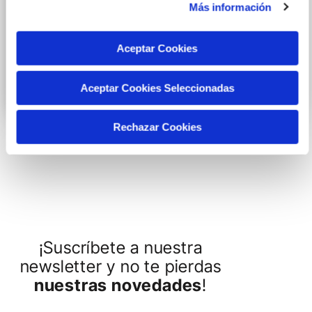
Más información
DON DINO
Aceptar Cookies
Ocio
Aceptar Cookies Seleccionadas
primera - 2,39
Rechazar Cookies
¡Suscríbete a nuestra
newsletter y no te pierdas
nuestras novedades
!