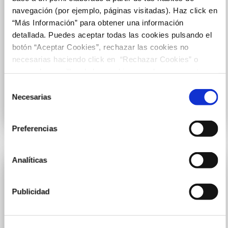
navegación (por ejemplo, páginas visitadas). Haz click en
“Más Información” para obtener una información
detallada. Puedes aceptar todas las cookies pulsando el
botón “Aceptar Cookies”, rechazar las cookies no
necesarias haciendo click en “Rechazar Cookies” o
SMOOY
marcar las casillas de las cookies que deseas aceptar y
pulsar el botón "Aceptar Cookies Seleccionadas".
Selección
Heladería
Necesarias
de
consentimiento
2 - 2.28
Preferencias
Analíticas
Publicidad