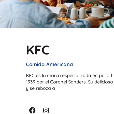
KFC
Comida Americana
KFC es la marca especializada en pollo f
1939 por el Coronel Sanders. Su delicioso
y se reboza a
F
I
a
n