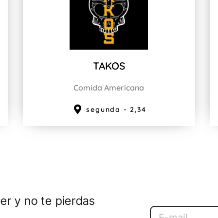
TAKOS
Comida Americana
segunda - 2,34
er y no te pierdas
Email