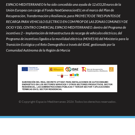
ESPACIO MEDITERRANEO le ha sido concedida una ayuda de 12.653,20 euros de la
Unión Europea con cargo al Fondo NextGeneracionEU, en el marco del Plan de
Recuperación, Transformación y Resiliencia, para PROYECTO DE TRES PUNTOS DE
RECARGA PARA VEHICULO ELECTRICO EN COM PROP DE LAS ZONAS COMUNES Y DE
OCIO Y DEL CENTRO COMERCIAL ESPACIO MEDITERRANEO. dentro del Programa de
incentivos 2 – Implantación de Infraestructura de recarga de vehículos eléctricos, del
Programa de incentivos ligados a la movilidad eléctrica (MOVES III) del Ministerio para la
Transición Ecológica y el Reto Demográfico a través del IDAE, gestionado por la
Comunidad Autónoma de la Región de Murcia
© Copyright Espacio Mediterraneo 2026 .Todos los derechos reservados .