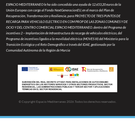
ESPACIO MEDITERRANEO le ha sido concedida una ayuda de 12.653,20 euros de la
Unión Europea con cargo al Fondo NextGeneracionEU, en el marco del Plan de
Recuperación, Transformación y Resiliencia, para PROYECTO DE TRES PUNTOS DE
RECARGA PARA VEHICULO ELECTRICO EN COM PROP DE LAS ZONAS COMUNES Y DE
OCIO Y DEL CENTRO COMERCIAL ESPACIO MEDITERRANEO. dentro del Programa de
incentivos 2 – Implantación de Infraestructura de recarga de vehículos eléctricos, del
Programa de incentivos ligados a la movilidad eléctrica (MOVES III) del Ministerio para la
Transición Ecológica y el Reto Demográfico a través del IDAE, gestionado por la
Comunidad Autónoma de la Región de Murcia
© Copyright Espacio Mediterraneo 2026 .Todos los derechos reservados .