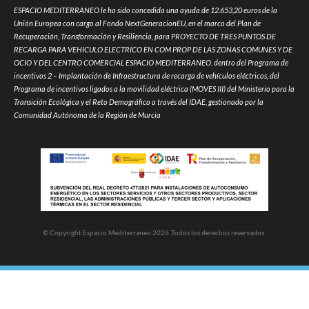
ESPACIO MEDITERRANEO le ha sido concedida una ayuda de 12.653,20 euros de la
Unión Europea con cargo al Fondo NextGeneracionEU, en el marco del Plan de
Recuperación, Transformación y Resiliencia, para PROYECTO DE TRES PUNTOS DE
RECARGA PARA VEHICULO ELECTRICO EN COM PROP DE LAS ZONAS COMUNES Y DE
OCIO Y DEL CENTRO COMERCIAL ESPACIO MEDITERRANEO. dentro del Programa de
incentivos 2 – Implantación de Infraestructura de recarga de vehículos eléctricos, del
Programa de incentivos ligados a la movilidad eléctrica (MOVES III) del Ministerio para la
Transición Ecológica y el Reto Demográfico a través del IDAE, gestionado por la
Comunidad Autónoma de la Región de Murcia
© Copyright Espacio Mediterraneo 2026 .Todos los derechos reservados .