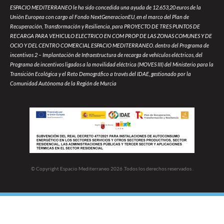
ESPACIO MEDITERRANEO le ha sido concedida una ayuda de 12.653,20 euros de la
Unión Europea con cargo al Fondo NextGeneracionEU, en el marco del Plan de
Recuperación, Transformación y Resiliencia, para PROYECTO DE TRES PUNTOS DE
RECARGA PARA VEHICULO ELECTRICO EN COM PROP DE LAS ZONAS COMUNES Y DE
OCIO Y DEL CENTRO COMERCIAL ESPACIO MEDITERRANEO. dentro del Programa de
incentivos 2 – Implantación de Infraestructura de recarga de vehículos eléctricos, del
Programa de incentivos ligados a la movilidad eléctrica (MOVES III) del Ministerio para la
Transición Ecológica y el Reto Demográfico a través del IDAE, gestionado por la
Comunidad Autónoma de la Región de Murcia
© Copyright Espacio Mediterraneo 2026 .Todos los derechos reservados .