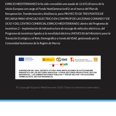
ESPACIO MEDITERRANEO le ha sido concedida una ayuda de 12.653,20 euros de la
Unión Europea con cargo al Fondo NextGeneracionEU, en el marco del Plan de
Recuperación, Transformación y Resiliencia, para PROYECTO DE TRES PUNTOS DE
RECARGA PARA VEHICULO ELECTRICO EN COM PROP DE LAS ZONAS COMUNES Y DE
OCIO Y DEL CENTRO COMERCIAL ESPACIO MEDITERRANEO. dentro del Programa de
incentivos 2 – Implantación de Infraestructura de recarga de vehículos eléctricos, del
Programa de incentivos ligados a la movilidad eléctrica (MOVES III) del Ministerio para la
Transición Ecológica y el Reto Demográfico a través del IDAE, gestionado por la
Comunidad Autónoma de la Región de Murcia
© Copyright Espacio Mediterraneo 2026 .Todos los derechos reservados .