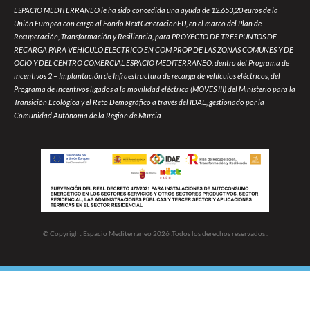
ESPACIO MEDITERRANEO le ha sido concedida una ayuda de 12.653,20 euros de la
Unión Europea con cargo al Fondo NextGeneracionEU, en el marco del Plan de
Recuperación, Transformación y Resiliencia, para PROYECTO DE TRES PUNTOS DE
RECARGA PARA VEHICULO ELECTRICO EN COM PROP DE LAS ZONAS COMUNES Y DE
OCIO Y DEL CENTRO COMERCIAL ESPACIO MEDITERRANEO. dentro del Programa de
incentivos 2 – Implantación de Infraestructura de recarga de vehículos eléctricos, del
Programa de incentivos ligados a la movilidad eléctrica (MOVES III) del Ministerio para la
Transición Ecológica y el Reto Demográfico a través del IDAE, gestionado por la
Comunidad Autónoma de la Región de Murcia
© Copyright Espacio Mediterraneo 2026 .Todos los derechos reservados .