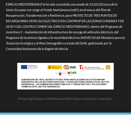
ESPACIO MEDITERRANEO le ha sido concedida una ayuda de 12.653,20 euros de la
Unión Europea con cargo al Fondo NextGeneracionEU, en el marco del Plan de
Recuperación, Transformación y Resiliencia, para PROYECTO DE TRES PUNTOS DE
RECARGA PARA VEHICULO ELECTRICO EN COM PROP DE LAS ZONAS COMUNES Y DE
OCIO Y DEL CENTRO COMERCIAL ESPACIO MEDITERRANEO. dentro del Programa de
incentivos 2 – Implantación de Infraestructura de recarga de vehículos eléctricos, del
Programa de incentivos ligados a la movilidad eléctrica (MOVES III) del Ministerio para la
Transición Ecológica y el Reto Demográfico a través del IDAE, gestionado por la
Comunidad Autónoma de la Región de Murcia
© Copyright Espacio Mediterraneo 2026 .Todos los derechos reservados .