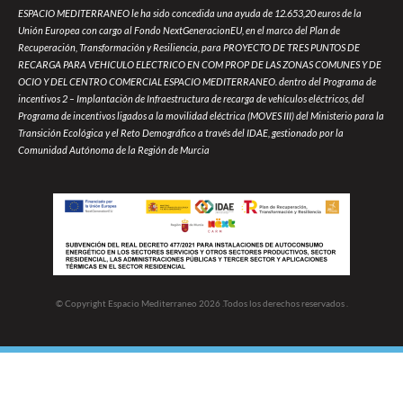
ESPACIO MEDITERRANEO le ha sido concedida una ayuda de 12.653,20 euros de la
Unión Europea con cargo al Fondo NextGeneracionEU, en el marco del Plan de
Recuperación, Transformación y Resiliencia, para PROYECTO DE TRES PUNTOS DE
RECARGA PARA VEHICULO ELECTRICO EN COM PROP DE LAS ZONAS COMUNES Y DE
OCIO Y DEL CENTRO COMERCIAL ESPACIO MEDITERRANEO. dentro del Programa de
incentivos 2 – Implantación de Infraestructura de recarga de vehículos eléctricos, del
Programa de incentivos ligados a la movilidad eléctrica (MOVES III) del Ministerio para la
Transición Ecológica y el Reto Demográfico a través del IDAE, gestionado por la
Comunidad Autónoma de la Región de Murcia
© Copyright Espacio Mediterraneo 2026 .Todos los derechos reservados .