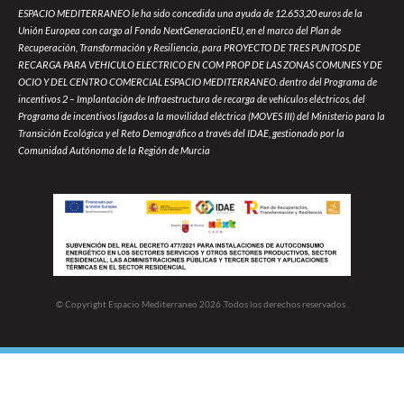
ESPACIO MEDITERRANEO le ha sido concedida una ayuda de 12.653,20 euros de la
Unión Europea con cargo al Fondo NextGeneracionEU, en el marco del Plan de
Recuperación, Transformación y Resiliencia, para PROYECTO DE TRES PUNTOS DE
RECARGA PARA VEHICULO ELECTRICO EN COM PROP DE LAS ZONAS COMUNES Y DE
OCIO Y DEL CENTRO COMERCIAL ESPACIO MEDITERRANEO. dentro del Programa de
incentivos 2 – Implantación de Infraestructura de recarga de vehículos eléctricos, del
Programa de incentivos ligados a la movilidad eléctrica (MOVES III) del Ministerio para la
Transición Ecológica y el Reto Demográfico a través del IDAE, gestionado por la
Comunidad Autónoma de la Región de Murcia
© Copyright Espacio Mediterraneo 2026 .Todos los derechos reservados .