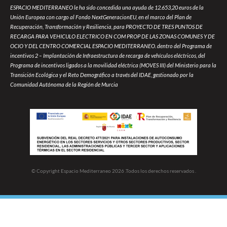
ESPACIO MEDITERRANEO le ha sido concedida una ayuda de 12.653,20 euros de la
Unión Europea con cargo al Fondo NextGeneracionEU, en el marco del Plan de
Recuperación, Transformación y Resiliencia, para PROYECTO DE TRES PUNTOS DE
RECARGA PARA VEHICULO ELECTRICO EN COM PROP DE LAS ZONAS COMUNES Y DE
OCIO Y DEL CENTRO COMERCIAL ESPACIO MEDITERRANEO. dentro del Programa de
incentivos 2 – Implantación de Infraestructura de recarga de vehículos eléctricos, del
Programa de incentivos ligados a la movilidad eléctrica (MOVES III) del Ministerio para la
Transición Ecológica y el Reto Demográfico a través del IDAE, gestionado por la
Comunidad Autónoma de la Región de Murcia
© Copyright Espacio Mediterraneo 2026 .Todos los derechos reservados .