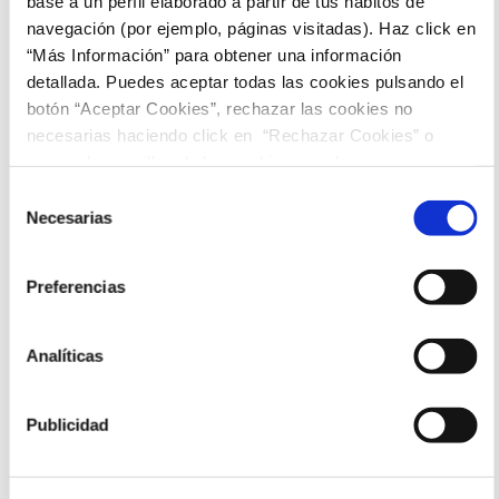
01:00
base a un perfil elaborado a partir de tus hábitos de
to
navegación (por ejemplo, páginas visitadas). Haz click en
“Más Información” para obtener una información
detallada. Puedes aceptar todas las cookies pulsando el
botón “Aceptar Cookies”, rechazar las cookies no
necesarias haciendo click en “Rechazar Cookies” o
marcar las casillas de las cookies que deseas aceptar y
pulsar el botón "Aceptar Cookies Seleccionadas".
Selección
Necesarias
de
consentimiento
Preferencias
For your safety, Espacio Mediterráneo
is monitored by CCTV.
Analíticas
Publicidad