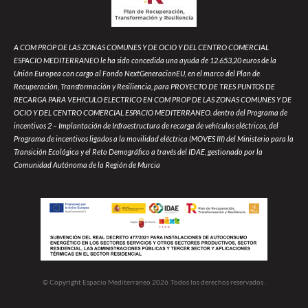
A COM PROP DE LAS ZONAS COMUNES Y DE OCIO Y DEL CENTRO COMERCIAL
ESPACIO MEDITERRANEO le ha sido concedida una ayuda de 12.653,20 euros de la
Unión Europea con cargo al Fondo NextGeneracionEU, en el marco del Plan de
Recuperación, Transformación y Resiliencia, para PROYECTO DE TRES PUNTOS DE
RECARGA PARA VEHICULO ELECTRICO EN COM PROP DE LAS ZONAS COMUNES Y DE
OCIO Y DEL CENTRO COMERCIAL ESPACIO MEDITERRANEO. dentro del Programa de
incentivos 2 – Implantación de Infraestructura de recarga de vehículos eléctricos, del
Programa de incentivos ligados a la movilidad eléctrica (MOVES III) del Ministerio para la
Transición Ecológica y el Reto Demográfico a través del IDAE, gestionado por la
Comunidad Autónoma de la Región de Murcia
© Copyright Espacio Mediterraneo 2026 .Todos los derechos reservados .