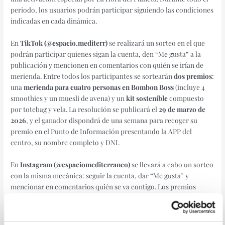
periodo, los usuarios podrán participar siguiendo las condiciones
indicadas en cada dinámica.
En
TikTok (@espacio.mediterr)
se realizará un sorteo en el que
podrán participar quienes sigan la cuenta, den “Me gusta” a la
publicación y mencionen en comentarios con quién se irían de
merienda. Entre todos los participantes se sortearán
dos premios
:
una
merienda para cuatro personas en Bombon Boss
(incluye 4
smoothies y un muesli de avena) y un
kit sostenible
compuesto
por totebag y vela. La resolución se publicará el
29 de marzo de
2026
, y el ganador dispondrá de una semana para recoger su
premio en el Punto de Información presentando la APP del
centro, su nombre completo y DNI.
En
Instagram (@espaciomediterraneo)
se llevará a cabo un sorteo
con la misma mecánica: seguir la cuenta, dar “Me gusta” y
mencionar en comentarios quién se va contigo. Los premios
serán igualmente una
merienda para cuatro personas en Bombon
Boss
y un
kit sostenible
. Los ganadores se anunciarán el
29 de
marzo de 2026
, con un plazo de una semana para recoger el