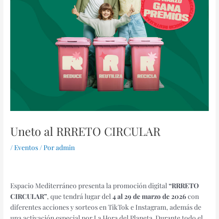
Uneto al RRRETO CIRCULAR
/
Eventos
/ Por
admin
Espacio Mediterráneo presenta la promoción digital
“RRRETO
CIRCULAR”
, que tendrá lugar del
4 al 29 de marzo de 2026
con
diferentes acciones y sorteos en TikTok e Instagram, además de
una activación especial por La Hora del Planeta. Durante todo el