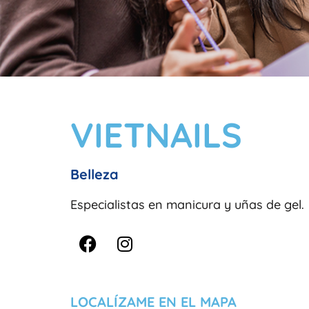
VIETNAILS
Belleza
Especialistas en manicura y uñas de gel.
F
I
a
n
c
s
e
t
b
a
LOCALÍZAME EN EL MAPA